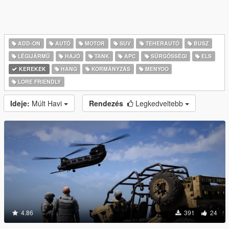
ADD-ON
AUTÓ
MOTOR
SUV
TEHERAUTÓ
BUSZ
LÉGIJÁRMŰ
HAJÓ
TANK
APC
SŰRGŐSSÉGI
ELS
KEREKEK
HANG
KORMÁNYZÁS
MENYOO
LORE FRIENDLY
Ideje:
Múlt Havi
Rendezés
Legkedveltebb
4.86
391
24