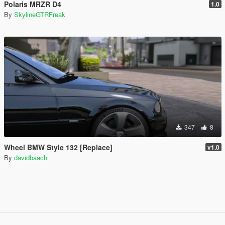
Polaris MRZR D4
1.0
By
SkylineGTRFreak
347
8
Wheel BMW Style 132 [Replace]
v1.0
By
davidbaach