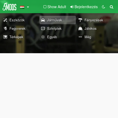
Show Adult
Bejelentkezés
Eszközök
Járművek
Fényezések
Fegyverek
Szkriptek
Játékos
Térképek
Egyéb
Még