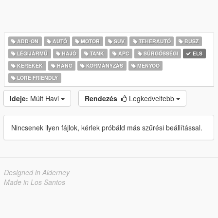
ADD-ON
AUTÓ
MOTOR
SUV
TEHERAUTÓ
BUSZ
LÉGIJÁRMŰ
HAJÓ
TANK
APC
SŰRGŐSSÉGI
ELS
KEREKEK
HANG
KORMÁNYZÁS
MENYOO
LORE FRIENDLY
Ideje:
Múlt Havi
Rendezés
Legkedveltebb
Nincsenek ilyen fájlok, kérlek próbáld más szűrési beállítással.
Designed in Alderney
Made in Los Santos