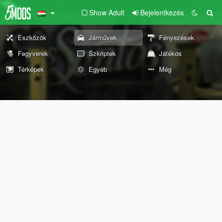
Show Adult
Bejelentkezés
Eszközök
Járművek
Fényezések
Fegyverek
Szkriptek
Játékos
Térképek
Egyéb
Még