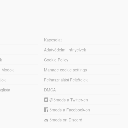
Kapcsolat
Adatvédelmi Irányelvek
k
Cookie Policy
tt Modok
Manage cookie settings
jlok
Felhasználási Feltételek
lista
DMCA
@5mods a Twitter-en
5mods a Facebook-on
5mods on Discord