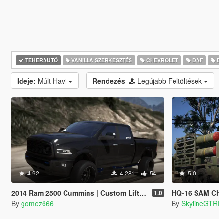
TEHERAUTÓ
VANILLA SZERKESZTÉS
CHEVROLET
DAF
Ideje:
Múlt Havi
Rendezés
Legújabb Feltöltések
4.92
4 281
54
5.0
2014 Ram 2500 Cummins | Custom Lifted | Add-On
HQ-16 SAM Ch
1.0
By
gomez666
By
SkylineGTR