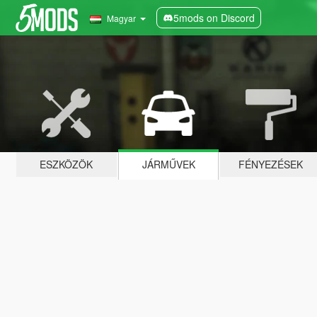
5mods on Discord
Magyar
ESZKÖZÖK
JÁRMŰVEK
FÉNYEZÉSEK