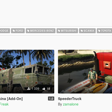
DODGE
FORD
MERCEDES-BENZ
MITSUBISHI
SCANIA
TOYOTA
1 339
18
ina [Add-On]
SpeederTruck
1.0
Freak
By
zamalone