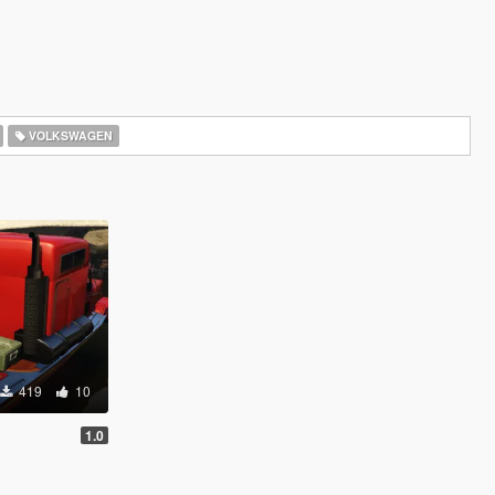
VOLKSWAGEN
419
10
1.0