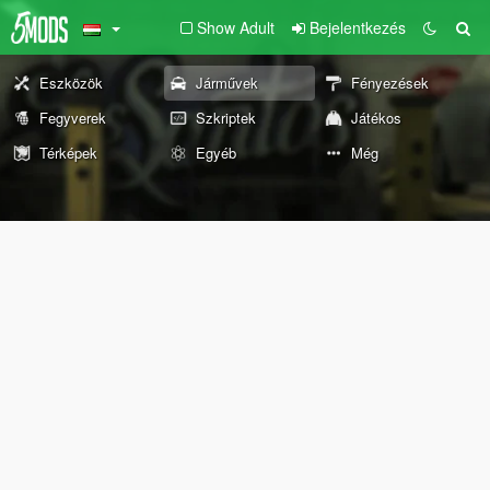
Show Adult
Bejelentkezés
Eszközök
Járművek
Fényezések
Fegyverek
Szkriptek
Játékos
Térképek
Egyéb
Még