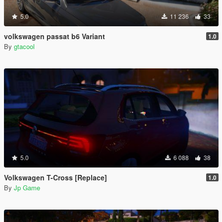
5.0
11 236
33
volkswagen passat b6 Variant
1.0
By
gtacool
5.0
6 088
38
Volkswagen T-Cross [Replace]
1.0
By
Jp Game