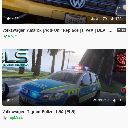
4.77
34 179
173
Volkswagen Amarok [Add-On / Replace | FiveM | DEV | Lods]
2.0b
By
Kpym
4.88
33 747
51
Volkswagen Tiguan Polizei LSA [ELS]
By
TopMods