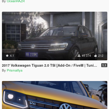
By
OceanRAZR
4.1
45 374
212
2017 Volkswagen Tiguan 2.0 TSI [Add-On / FiveM | Tuning | Template | Unlocked]
1.1
By
Prismaillya