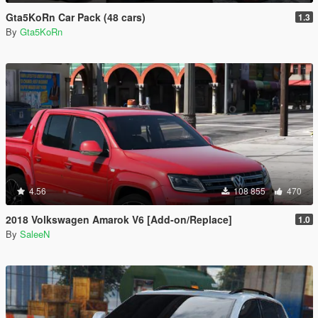
Gta5KoRn Car Pack (48 cars)
1.3
By
Gta5KoRn
4.56
108 855
470
2018 Volkswagen Amarok V6 [Add-on/Replace]
1.0
By
SaleeN