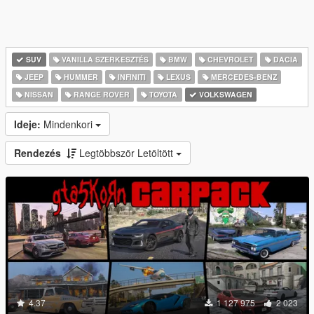
SUV
VANILLA SZERKESZTÉS
BMW
CHEVROLET
DACIA
JEEP
HUMMER
INFINITI
LEXUS
MERCEDES-BENZ
NISSAN
RANGE ROVER
TOYOTA
VOLKSWAGEN
Ideje:
Mindenkori
Rendezés
Legtöbbször Letöltött
4.37
1 127 975
2 023