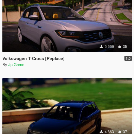
5 666
35
Volkswagen T-Cross [Replace]
1.0
By
Jp Game
4 863
37