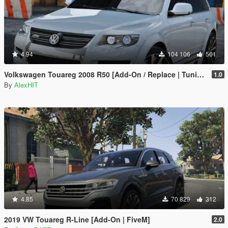
4.94
104 106
561
Volkswagen Touareg 2008 R50 [Add-On / Replace | Tuning]
1.0
By
AlexHIT
4.85
70 829
312
2019 VW Touareg R-Line [Add-On | FiveM]
2.0