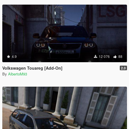
4.9
12 076
88
Volkswagen Touareg [Add-On]
2.0
By
AlbertoM93