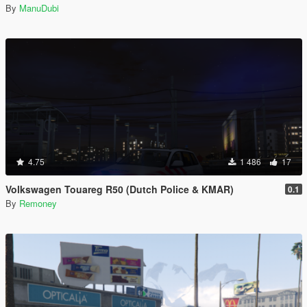
By
ManuDubi
4.75
1 486
17
Volkswagen Touareg R50 (Dutch Police & KMAR)
0.1
By
Remoney