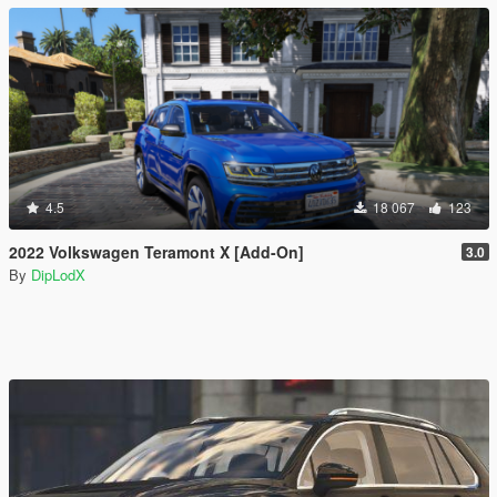
4.5
18 067
123
2022 Volkswagen Teramont X [Add-On]
3.0
By
DipLodX