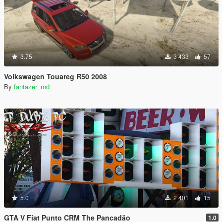
3.75
3 433
57
Volkswagen Touareg R50 2008
By
fantazer_rnd
5.0
2 401
15
GTA V Fiat Punto CRM The Pancadão
1.0