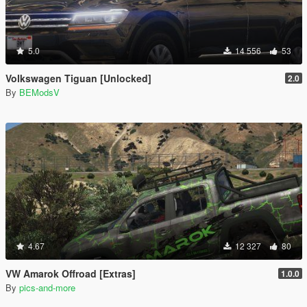
5.0
14 556
53
Volkswagen Tiguan [Unlocked]
2.0
By
BEModsV
4.67
12 327
80
VW Amarok Offroad [Extras]
1.0.0
By
pics-and-more