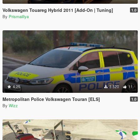
Volkswagen Touareg Hybrid 2011 [Add-On | Tuning]
1.0
By
Prismaillya
4.25
3 520
11
Metropolitan Police Volkswagen Touran [ELS]
1.0
By
Wizz