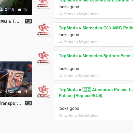
looks good
2 116
15
Kontextus Megtekintése
ate Edition
1.0
TopMods
»
Mercedes C63 AMG Polic
looks good
Kontextus Megtekintése
TopMods
»
Mercedes Sprinter Facel
looks good
Kontextus Megtekintése
TopMods
»
🇮🇨 Atestados Policia L
14 026
74
Police) [Replace/ELS]
place Template]
1.0
looks good
Kontextus Megtekintése