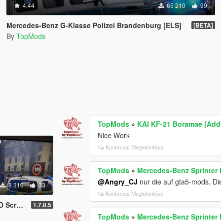
4.44
65 210
99
Mercedes-Benz G-Klasse Polizei Brandenburg [ELS]
[BETA]
By
TopMods
TopMods
»
KAI KF-21 Boramae [Add
Nice Work
Kontextus Megtekintése
TopMods
»
Mercedes-Benz Sprinter 
@Angry_CJ
nur die auf gta5-mods. Die
8 310
33
Kontextus Megtekintése
ssage Board)
1.7.0.5
TopMods
»
Mercedes-Benz Sprinter 