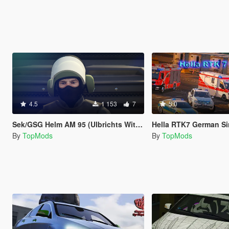
4.5
1 153
7
5.0
Sek/GSG Helm AM 95 (Ulbrichts Witwe)
Hella RTK7 German Siren 
By
TopMods
By
TopMods