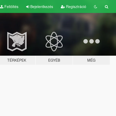
Feltöltés
Bejelentkezés
Regisztráció
TÉRKÉPEK
EGYÉB
MÉG