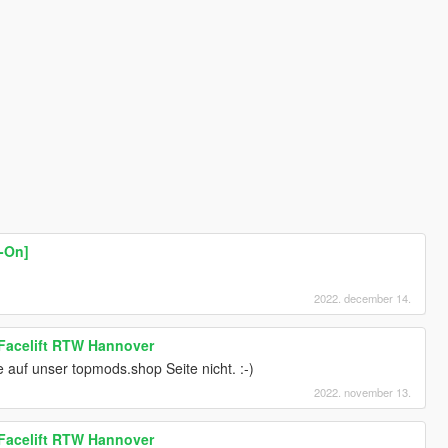
-On]
2022. december 14.
Facelift RTW Hannover
 auf unser topmods.shop Seite nicht. :-)
2022. november 13.
Facelift RTW Hannover