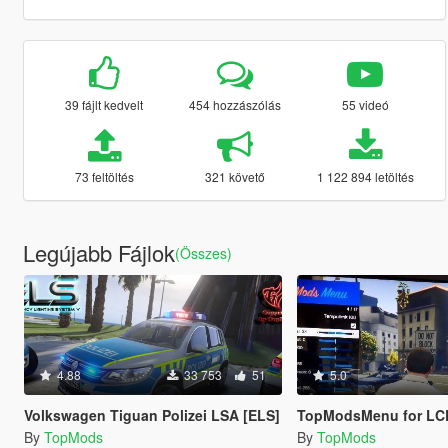
39 fájlt kedvelt
454 hozzászólás
55 videó
73 feltöltés
321 követő
1 122 894 letöltés
Legújabb Fájlok
(Összes)
4.88
33 753
51
5.0
Volkswagen Tiguan Polizei LSA [ELS]
TopModsMenu for LCD Screen & Mobile Traffic (Mobile Me
By
TopMods
By
TopMods