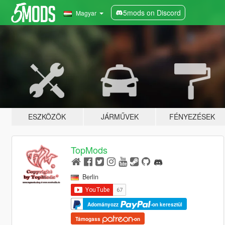
5mods on Discord
Magyar
ESZKÖZÖK
JÁRMŰVEK
FÉNYEZÉSEK
TopMods
Berlin
Adományozz
-on keresztül
Támogass
-on