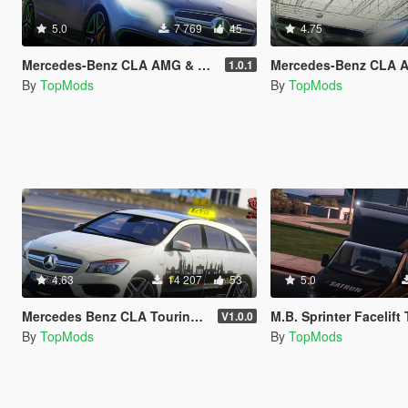
5.0
7 769
45
4.75
Mercedes-Benz CLA AMG & TM Edition
Mercedes-Benz CLA AMG & TM Templ
1.0.1
By
TopMods
By
TopMods
4.63
14 207
53
5.0
Mercedes Benz CLA Touring Germany Taxi + Taxilight Script
M.B. Sprinter Facelift Transporter [Re
V1.0.0
By
TopMods
By
TopMods