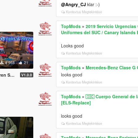
@Angry_CJ
klar :-)
Kontextus Megtekintése
TopMods
»
2019 Servicio Urgencias
Uniformes del SUC / Canary Island
Looks good
Kontextus Megtekintése
8 968
21
TopMods
»
Mercedes-Benz Clase G G
looks good
Sounds
V1.0.0
Kontextus Megtekintése
TopMods
»
🇮🇨 Cuerpo General de l
[ELS-Replace]
looks good
Kontextus Megtekintése
TopMods
»
Mercedes-Benz Sprinter 