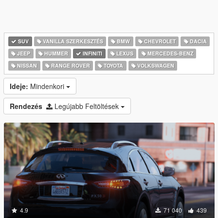
SUV
VANILLA SZERKESZTÉS
BMW
CHEVROLET
DACIA
JEEP
HUMMER
INFINITI
LEXUS
MERCEDES-BENZ
NISSAN
RANGE ROVER
TOYOTA
VOLKSWAGEN
Ideje:
Mindenkori
Rendezés
Legújabb Feltöltések
4.9
71 040
439