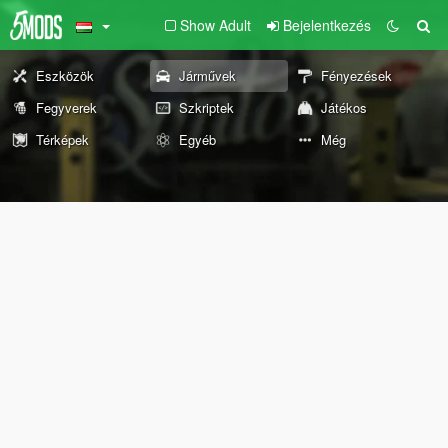
Show Adult
Bejelentkezés
Eszközök
Járművek
Fényezések
Fegyverek
Szkriptek
Játékos
Térképek
Egyéb
Még