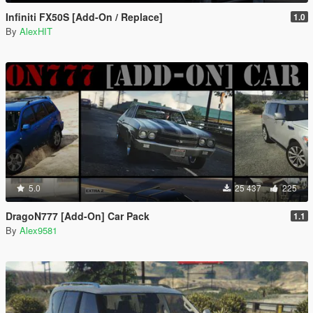
Infiniti FX50S [Add-On / Replace]
1.0
By
AlexHIT
5.0
25 437
225
DragoN777 [Add-On] Car Pack
1.1
By
Alex9581