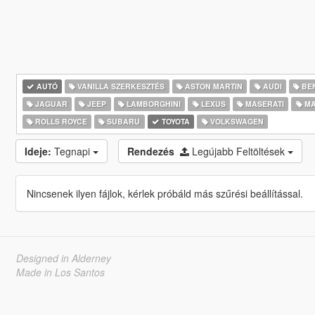
AUTÓ
VANILLA SZERKESZTÉS
ASTON MARTIN
AUDI
BE
JAGUAR
JEEP
LAMBORGHINI
LEXUS
MASERATI
MA
ROLLS ROYCE
SUBARU
TOYOTA
VOLKSWAGEN
Ideje:
Tegnapi
Rendezés
Legújabb Feltöltések
Nincsenek ilyen fájlok, kérlek próbáld más szűrési beállítással.
Designed in Alderney
Made in Los Santos