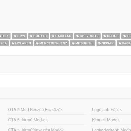
NTLEY
BMW
BUGATTI
CADILLAC
CHEVROLET
DODGE
FE
ZDA
MCLAREN
MERCEDES-BENZ
MITSUBISHI
NISSAN
PAGA
GTA 5 Mod Készítő Eszközök
Legújabb Fájlok
GTA 5 Jármű Mod-ok
Kiemelt Modok
GTA 5 Járműfényezési Modok
Legkedveltebb Modo