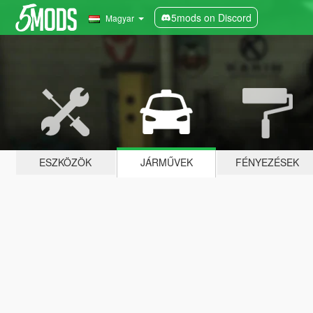
5mods on Discord
Magyar
ESZKÖZÖK
JÁRMŰVEK
FÉNYEZÉSEK