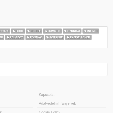
RRARI
FORD
HONDA
HUMMER
HYUNDAI
INFINITI
NI
PEUGEOT
PONTIAC
PORSCHE
RANGE ROVER
Kapcsolat
Adatvédelmi Irányelvek
k
Cookie Policy