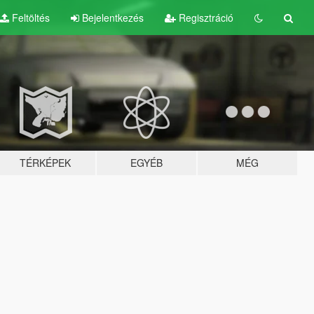
Feltöltés
Bejelentkezés
Regisztráció
TÉRKÉPEK
EGYÉB
MÉG