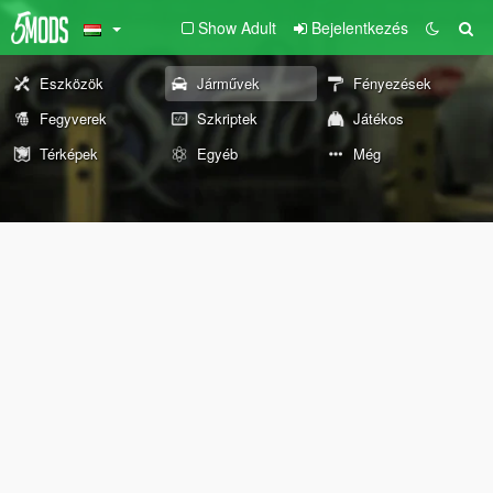
Show Adult
Bejelentkezés
Eszközök
Járművek
Fényezések
Fegyverek
Szkriptek
Játékos
Térképek
Egyéb
Még