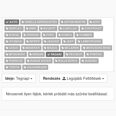
AUTÓ
VANILLA SZERKESZTÉS
ASTON MARTIN
AUDI
BENTLEY
BMW
BUGATTI
CADILLAC
CHEVROLET
DODGE
FERRARI
FORD
HONDA
HUMMER
HYUNDAI
INFINITI
JAGUAR
JEEP
LAMBORGHINI
LEXUS
MASERATI
MAZDA
MCLAREN
MERCEDES-BENZ
MITSUBISHI
NISSAN
PAGANI
PEUGEOT
PONTIAC
PORSCHE
RANGE ROVER
ROLLS ROYCE
SUBARU
TOYOTA
VOLKSWAGEN
Ideje:
Tegnapi
Rendezés
Legújabb Feltöltések
Nincsenek ilyen fájlok, kérlek próbáld más szűrési beállítással.