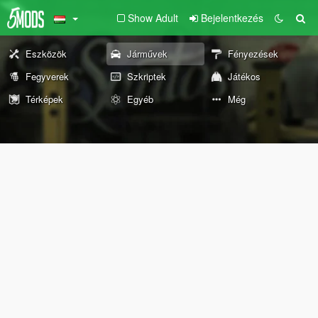
Show Adult
Bejelentkezés
Eszközök
Járművek
Fényezések
Fegyverek
Szkriptek
Játékos
Térképek
Egyéb
Még