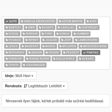
AUTÓ
VANILLA SZERKESZTÉS
ASTON MARTIN
AUDI
BENTLEY
BMW
BUGATTI
CADILLAC
CHEVROLET
DODGE
FERRARI
FORD
HONDA
HUMMER
HYUNDAI
INFINITI
JAGUAR
JEEP
LAMBORGHINI
LEXUS
MASERATI
MAZDA
MCLAREN
MERCEDES-BENZ
MITSUBISHI
NISSAN
PAGANI
PEUGEOT
PONTIAC
PORSCHE
RANGE ROVER
ROLLS ROYCE
SUBARU
TOYOTA
VOLKSWAGEN
Ideje:
Múlt Havi
Rendezés
Legtöbbször Letöltött
Nincsenek ilyen fájlok, kérlek próbáld más szűrési beállítással.