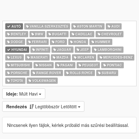
AUTÓ
VANILLA SZERKESZTÉS
ASTON MARTIN
AUDI
BENTLEY
BMW
BUGATTI
CADILLAC
CHEVROLET
DODGE
FERRARI
FORD
HONDA
HUMMER
HYUNDAI
INFINITI
JAGUAR
JEEP
LAMBORGHINI
LEXUS
MASERATI
MAZDA
MCLAREN
MERCEDES-BENZ
MITSUBISHI
NISSAN
PAGANI
PEUGEOT
PONTIAC
PORSCHE
RANGE ROVER
ROLLS ROYCE
SUBARU
TOYOTA
VOLKSWAGEN
Ideje:
Múlt Havi
Rendezés
Legtöbbször Letöltött
Nincsenek ilyen fájlok, kérlek próbáld más szűrési beállítással.