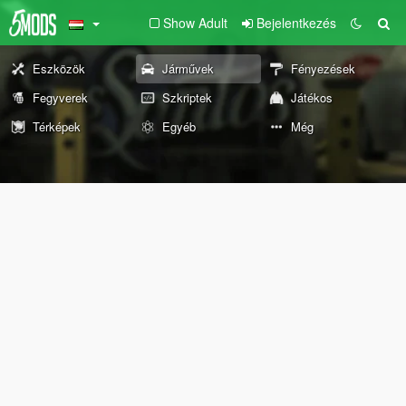
Show Adult
Bejelentkezés
Eszközök
Járművek
Fényezések
Fegyverek
Szkriptek
Játékos
Térképek
Egyéb
Még