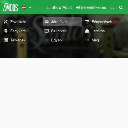
Show Adult
Bejelentkezés
Eszközök
Járművek
Fényezések
Fegyverek
Szkriptek
Játékos
Térképek
Egyéb
Még