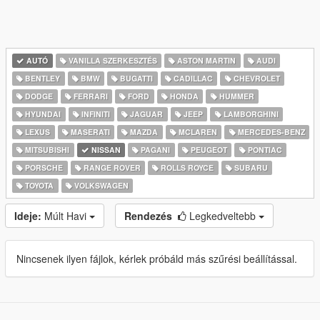
AUTÓ
VANILLA SZERKESZTÉS
ASTON MARTIN
AUDI
BENTLEY
BMW
BUGATTI
CADILLAC
CHEVROLET
DODGE
FERRARI
FORD
HONDA
HUMMER
HYUNDAI
INFINITI
JAGUAR
JEEP
LAMBORGHINI
LEXUS
MASERATI
MAZDA
MCLAREN
MERCEDES-BENZ
MITSUBISHI
NISSAN
PAGANI
PEUGEOT
PONTIAC
PORSCHE
RANGE ROVER
ROLLS ROYCE
SUBARU
TOYOTA
VOLKSWAGEN
Ideje:
Múlt Havi
Rendezés
Legkedveltebb
Nincsenek ilyen fájlok, kérlek próbáld más szűrési beállítással.