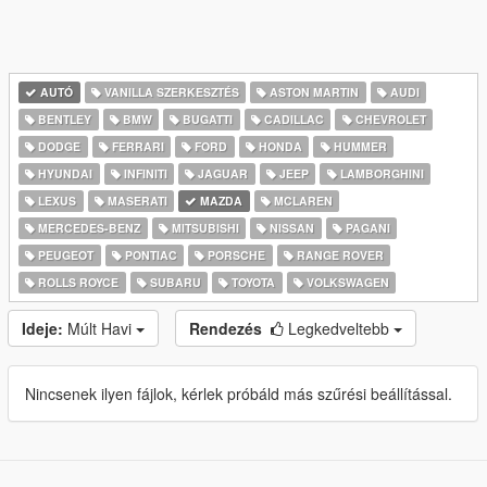
AUTÓ
VANILLA SZERKESZTÉS
ASTON MARTIN
AUDI
BENTLEY
BMW
BUGATTI
CADILLAC
CHEVROLET
DODGE
FERRARI
FORD
HONDA
HUMMER
HYUNDAI
INFINITI
JAGUAR
JEEP
LAMBORGHINI
LEXUS
MASERATI
MAZDA
MCLAREN
MERCEDES-BENZ
MITSUBISHI
NISSAN
PAGANI
PEUGEOT
PONTIAC
PORSCHE
RANGE ROVER
ROLLS ROYCE
SUBARU
TOYOTA
VOLKSWAGEN
Ideje:
Múlt Havi
Rendezés
Legkedveltebb
Nincsenek ilyen fájlok, kérlek próbáld más szűrési beállítással.