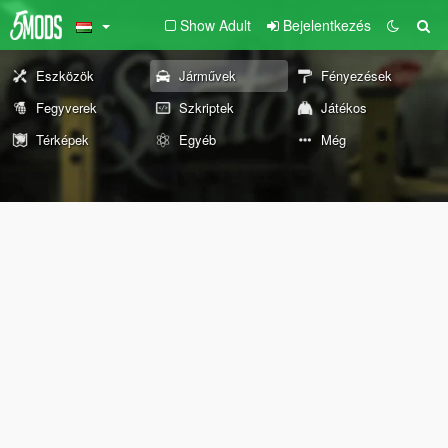
Show Adult
Bejelentkezés
Eszközök
Járművek
Fényezések
Fegyverek
Szkriptek
Játékos
Térképek
Egyéb
Még