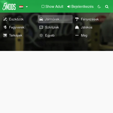
Show Adult
Bejelentkezés
Eszközök
Járművek
Fényezések
Fegyverek
Szkriptek
Játékos
Térképek
Egyéb
Még