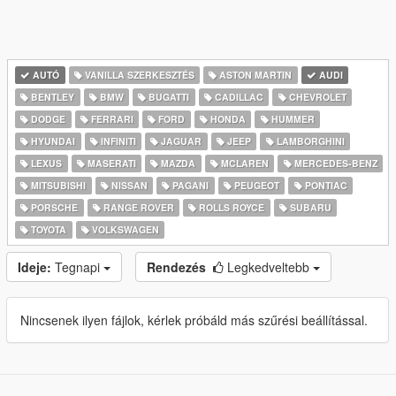
AUTÓ
VANILLA SZERKESZTÉS
ASTON MARTIN
AUDI
BENTLEY
BMW
BUGATTI
CADILLAC
CHEVROLET
DODGE
FERRARI
FORD
HONDA
HUMMER
HYUNDAI
INFINITI
JAGUAR
JEEP
LAMBORGHINI
LEXUS
MASERATI
MAZDA
MCLAREN
MERCEDES-BENZ
MITSUBISHI
NISSAN
PAGANI
PEUGEOT
PONTIAC
PORSCHE
RANGE ROVER
ROLLS ROYCE
SUBARU
TOYOTA
VOLKSWAGEN
Ideje:
Tegnapi
Rendezés
Legkedveltebb
Nincsenek ilyen fájlok, kérlek próbáld más szűrési beállítással.