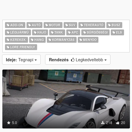
ADD-ON
AUTÓ
MOTOR
SUV
TEHERAUTÓ
BUSZ
LÉGIJÁRMŰ
HAJÓ
TANK
APC
SŰRGŐSSÉGI
ELS
KEREKEK
HANG
KORMÁNYZÁS
MENYOO
LORE FRIENDLY
Ideje:
Tegnapi
Rendezés
Legkedveltebb
5.0
218
20