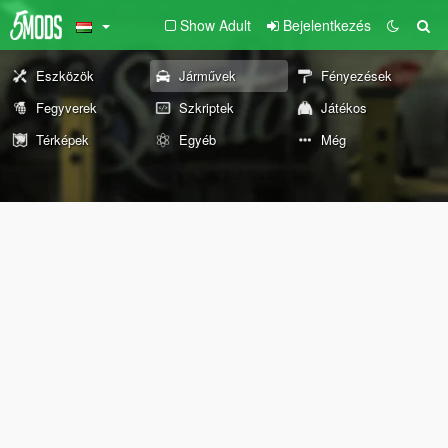
Show Adult
Bejelentkezés
Eszközök
Járművek
Fényezések
Fegyverek
Szkriptek
Játékos
Térképek
Egyéb
Még