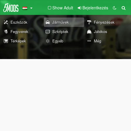
Show Adult
Bejelentkezés
Eszközök
Járművek
Fényezések
Fegyverek
Szkriptek
Játékos
Térképek
Egyéb
Még