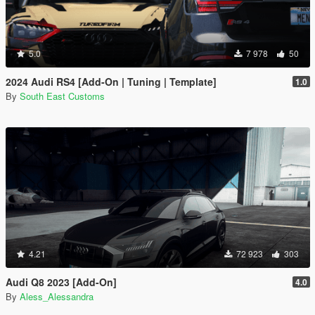
5.0
7 978
50
2024 Audi RS4 [Add-On | Tuning | Template]
1.0
By
South East Customs
4.21
72 923
303
Audi Q8 2023 [Add-On]
4.0
By
Aless_Alessandra