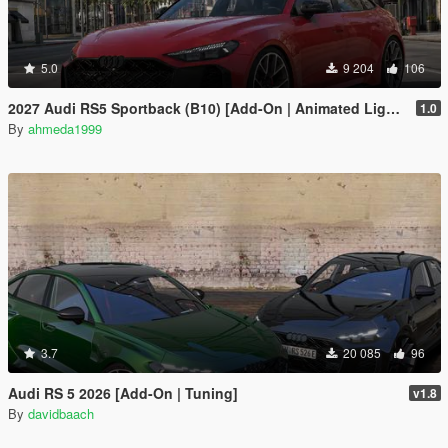
5.0
9 204
106
2027 Audi RS5 Sportback (B10) [Add-On | Animated Lights | Tuning]
1.0
By
ahmeda1999
3.7
20 085
96
Audi RS 5 2026 [Add-On | Tuning]
v1.8
By
davidbaach