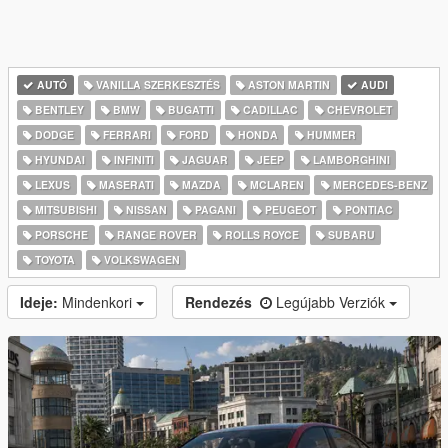
AUTÓ
VANILLA SZERKESZTÉS
ASTON MARTIN
AUDI
BENTLEY
BMW
BUGATTI
CADILLAC
CHEVROLET
DODGE
FERRARI
FORD
HONDA
HUMMER
HYUNDAI
INFINITI
JAGUAR
JEEP
LAMBORGHINI
LEXUS
MASERATI
MAZDA
MCLAREN
MERCEDES-BENZ
MITSUBISHI
NISSAN
PAGANI
PEUGEOT
PONTIAC
PORSCHE
RANGE ROVER
ROLLS ROYCE
SUBARU
TOYOTA
VOLKSWAGEN
Ideje:
Mindenkori
Rendezés
Legújabb Verziók