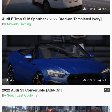
2 064
15
Audi E Tron SUV Sportback 2022 [Add-on/Template/Livery]
By
Movado Gaming
4.7
8 389
71
2022 Audi S5 Convertible [Add-On]
1.0
By
South East Customs