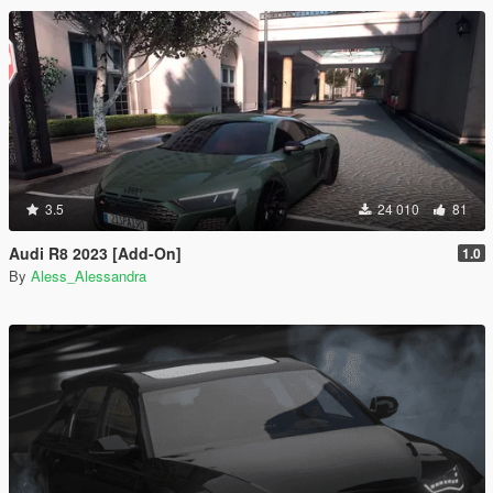
3.5
24 010
81
Audi R8 2023 [Add-On]
1.0
By
Aless_Alessandra