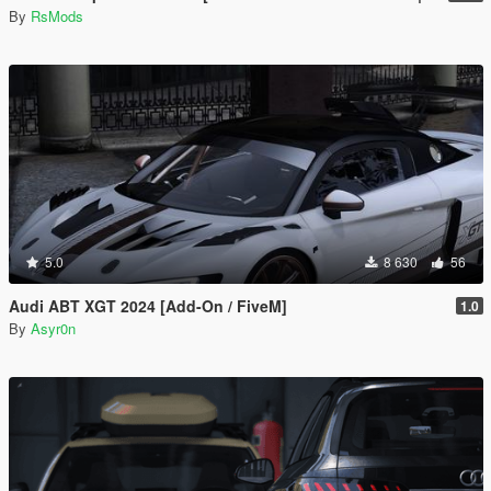
By
RsMods
5.0
8 630
56
Audi ABT XGT 2024 [Add-On / FiveM]
1.0
By
Asyr0n