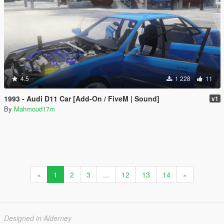
4.5
1 228
11
1993 - Audi D11 Car [Add-On / FiveM | Sound]
v1
By
Mahmoud17m
«
1
2
3
...
12
13
14
»
Designed in Alderney