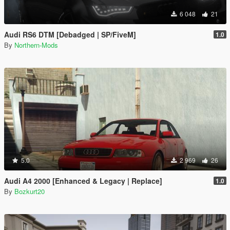
6 048
21
Audi RS6 DTM [Debadged | SP/FiveM]
1.0
By
Northern-Mods
5.0
2 969
26
Audi A4 2000 [Enhanced & Legacy | Replace]
1.0
By
Bozkurt20