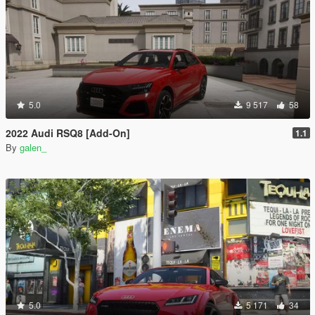
5.0
9 517
58
2022 Audi RSQ8 [Add-On]
1.1
By
galen_
5.0
5 171
34