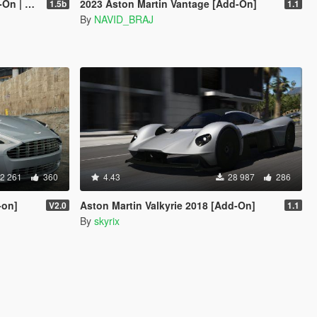
mplate]
2023 Aston Martin Vantage [Add-On]
1.5b
1.1
By
NAVID_BRAJ
2 261
360
4.43
28 987
286
-on]
Aston Martin Valkyrie 2018 [Add-On]
V2.0
1.1
By
skyrix