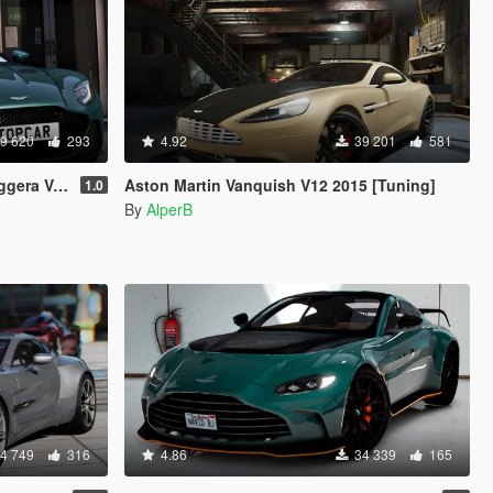
9 620
293
4.92
39 201
581
e [Add-On]
Aston Martin Vanquish V12 2015 [Tuning]
1.0
By
AlperB
4 749
316
4.86
34 339
165