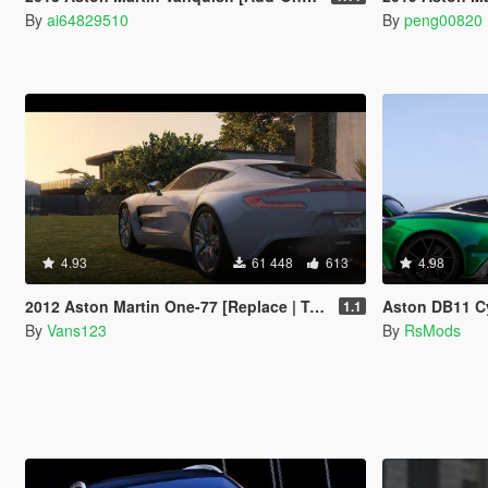
By
ai64829510
By
peng00820
4.93
61 448
613
4.98
2012 Aston Martin One-77 [Replace | Tuning | Auto-Spoiler | LODS]
Aston DB11 C
1.1
By
Vans123
By
RsMods