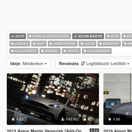
AUTÓ
VANILLA SZERKESZTÉS
ASTON MARTIN
AUDI
BE
JAGUAR
JEEP
LAMBORGHINI
LEXUS
MASERATI
MA
ROLLS ROYCE
SUBARU
TOYOTA
VOLKSWAGEN
Ideje:
Mindenkori
Rendezés
Legtöbbször Letöltött
4.93
143 982
879
4.86
2013 Aston Martin Vanquish [Add-On / Replace]
2019 Aston Marti
1.11