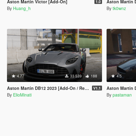
Aston Martin Victor [Add-On]
Aston Martin
1.0
By
Huang_h
By
tk0wnz
4.77
33 539
188
4.5
Aston Martin DB12 2023 [Add-On / Replace | FiveM | Tuning | LODS | Template]
Aston Martin DB9
V1.1
By
ElioMinati
By
pastaman