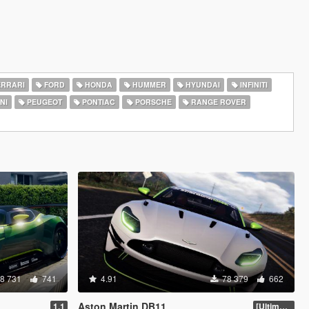
RRARI
FORD
HONDA
HUMMER
HYUNDAI
INFINITI
NI
PEUGEOT
PONTIAC
PORSCHE
RANGE ROVER
8 731
741
4.91
78 379
662
Aston Martin DB11
1.1
[Ultimate Tuning]