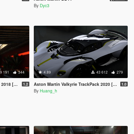
By
Dyc3
9 191
344
4.89
43 612
279
/ Replace]
Aston Martin Valkyrie TrackPack 2020 [Add-On]
1.2
1.0
By
Huang_h