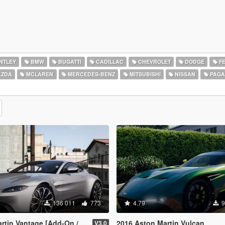
NTLEY
BMW
BUGATTI
CADILLAC
CHEVROLET
DODGE
FE
ZDA
MCLAREN
MERCEDES-BENZ
MITSUBISHI
NISSAN
PAGA
136 011
773
4.79
9
n Vantage [Add-On / Replace]
2016 Aston Martin Vulcan
V3.0