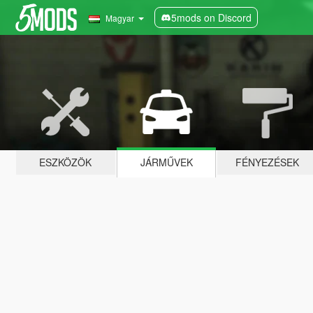
5mods on Discord
Magyar
ESZKÖZÖK
JÁRMŰVEK
FÉNYEZÉSEK