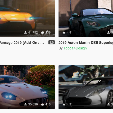
41 752
339
4.91
3
tage 2019 [Add-On / Replace]
2019 Aston Martin DBS Superleggera Volant
1.0
By
Topcar-Design
35 696
410
4.91
3