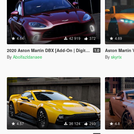
4.64
42 919
372
4.69
2020 Aston Martin DBX [Add-On | Digital Dials | Template | Extras]
Aston Martin Van
1.0
By
Abolfazldanaee
By
skyrix
4.57
36 124
293
4.8