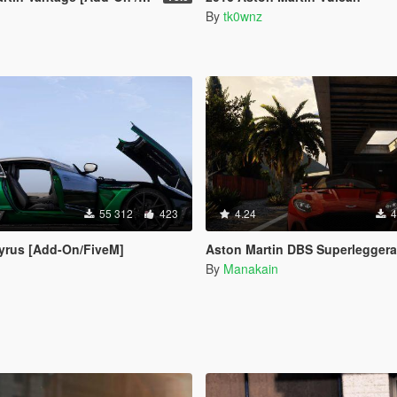
By
tk0wnz
55 312
423
4.24
4
yrus [Add-On/FiveM]
Aston Martin DBS Superleggera 2018 [Add-On 
By
Manakain