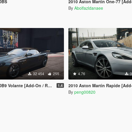
 DBS
2010 Aston Martin One-77 [Add-On | Te
By
Abolfazldanaee
32 454
255
4.76
3
 Volante [Add-On / Replace]
2010 Aston Martin Rapide [Add
1.4
By
peng00820