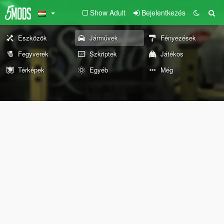
Show Adult
Bejelentkezés
Eszközök
Járművek
Fényezések
Fegyverek
Szkriptek
Játékos
Térképek
Egyéb
Még