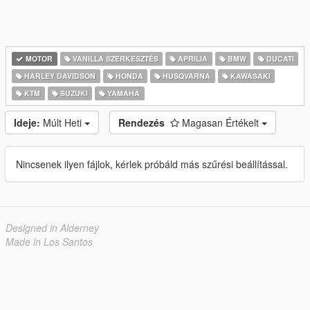
MOTOR
VANILLA SZERKESZTÉS
APRILIA
BMW
DUCATI
HARLEY DAVIDSON
HONDA
HUSQVARNA
KAWASAKI
KTM
SUZUKI
YAMAHA
Ideje:
Múlt Heti
Rendezés
Magasan Értékelt
Nincsenek ilyen fájlok, kérlek próbáld más szűrési beállítással.
Designed in Alderney
Made in Los Santos