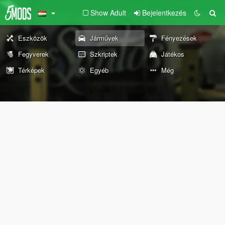
Show Adult
Bejelentkezés
Eszközök
Járművek
Fényezések
Fegyverek
Szkriptek
Játékos
Térképek
Egyéb
Még