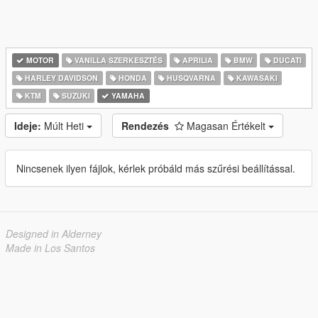
MOTOR
VANILLA SZERKESZTÉS
APRILIA
BMW
DUCATI
HARLEY DAVIDSON
HONDA
HUSQVARNA
KAWASAKI
KTM
SUZUKI
YAMAHA
Ideje:
Múlt Heti
Rendezés
Magasan Értékelt
Nincsenek ilyen fájlok, kérlek próbáld más szűrési beállítással.
Designed in Alderney
Made in Los Santos