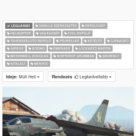
LÉGIJÁRMŰ
VANILLA SZERKESZTÉS
REPÜLŐGÉP
HELIKOPTER
VADÁSZGÉP
CIVIL REPÜLŐ
TEHERSZÁLLÍTÓ REPÜLŐ
PROPELLER
KÉTÉLTŰ
LOPAKODÓ
AIRBUS
BOEING
EMBRAER
LOCKHEED MARTIN
MCDONNELL DOUGLAS
NORTHROP GRUMMAN
SIKORSKY
KITALÁLT
MENYOO
Ideje:
Múlt Heti
Rendezés
Legkedveltebb