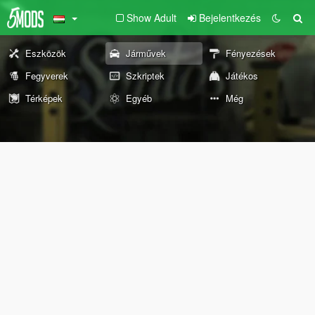
Show Adult
Bejelentkezés
Eszközök
Járművek
Fényezések
Fegyverek
Szkriptek
Játékos
Térképek
Egyéb
Még