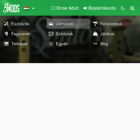
Show Adult
Bejelentkezés
Eszközök
Járművek
Fényezések
Fegyverek
Szkriptek
Játékos
Térképek
Egyéb
Még