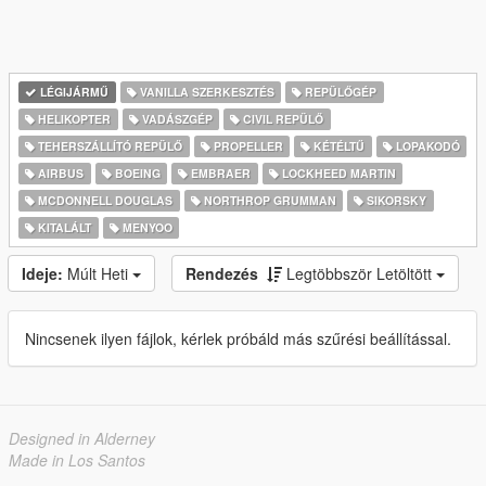
LÉGIJÁRMŰ
VANILLA SZERKESZTÉS
REPÜLŐGÉP
HELIKOPTER
VADÁSZGÉP
CIVIL REPÜLŐ
TEHERSZÁLLÍTÓ REPÜLŐ
PROPELLER
KÉTÉLTŰ
LOPAKODÓ
AIRBUS
BOEING
EMBRAER
LOCKHEED MARTIN
MCDONNELL DOUGLAS
NORTHROP GRUMMAN
SIKORSKY
KITALÁLT
MENYOO
Ideje:
Múlt Heti
Rendezés
Legtöbbször Letöltött
Nincsenek ilyen fájlok, kérlek próbáld más szűrési beállítással.
Designed in Alderney
Made in Los Santos