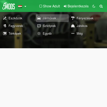
Show Adult
Bejelentkezés
Eszközök
Járművek
Fényezések
Fegyverek
Szkriptek
Játékos
Térképek
Egyéb
Még