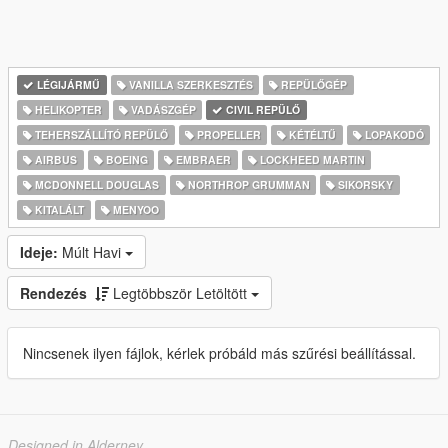
LÉGIJÁRMŰ
VANILLA SZERKESZTÉS
REPÜLŐGÉP
HELIKOPTER
VADÁSZGÉP
CIVIL REPÜLŐ
TEHERSZÁLLÍTÓ REPÜLŐ
PROPELLER
KÉTÉLTŰ
LOPAKODÓ
AIRBUS
BOEING
EMBRAER
LOCKHEED MARTIN
MCDONNELL DOUGLAS
NORTHROP GRUMMAN
SIKORSKY
KITALÁLT
MENYOO
Ideje:
Múlt Havi
Rendezés
Legtöbbször Letöltött
Nincsenek ilyen fájlok, kérlek próbáld más szűrési beállítással.
Designed in Alderney