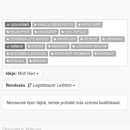
LÉGIJÁRMŰ
VANILLA SZERKESZTÉS
REPÜLŐGÉP
HELIKOPTER
VADÁSZGÉP
CIVIL REPÜLŐ
TEHERSZÁLLÍTÓ REPÜLŐ
PROPELLER
KÉTÉLTŰ
LOPAKODÓ
AIRBUS
BOEING
EMBRAER
LOCKHEED MARTIN
MCDONNELL DOUGLAS
NORTHROP GRUMMAN
SIKORSKY
KITALÁLT
MENYOO
Ideje:
Múlt Havi
Rendezés
Legtöbbször Letöltött
Nincsenek ilyen fájlok, kérlek próbáld más szűrési beállítással.
Designed in Alderney