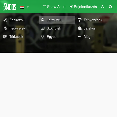
Show Adult
Bejelentkezés
Eszközök
Járművek
Fényezések
Fegyverek
Szkriptek
Játékos
Térképek
Egyéb
Még