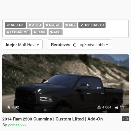
ADD-ON
AUTÓ
MOTOR
SUV
TEHERAUTÓ
LÉGIJÁRMŰ
TANK
APC
Ideje:
Múlt Havi
Rendezés
Legkedveltebb
4.92
4 064
53
2014 Ram 2500 Cummins | Custom Lifted | Add-On
1.0
By
gomez666