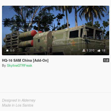
5.0
1 310
18
HQ-16 SAM China [Add-On]
1.0
By
SkylineGTRFreak
Designed in Alderney
Made in Los Santos