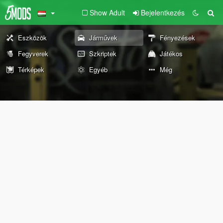
Show Adult
Bejelentkezés
Eszközök
Járművek
Fényezések
Fegyverek
Szkriptek
Játékos
Térképek
Egyéb
Még