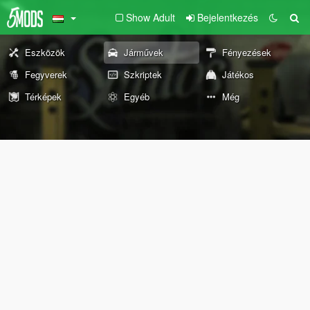
Show Adult
Bejelentkezés
Eszközök
Járművek
Fényezések
Fegyverek
Szkriptek
Játékos
Térképek
Egyéb
Még