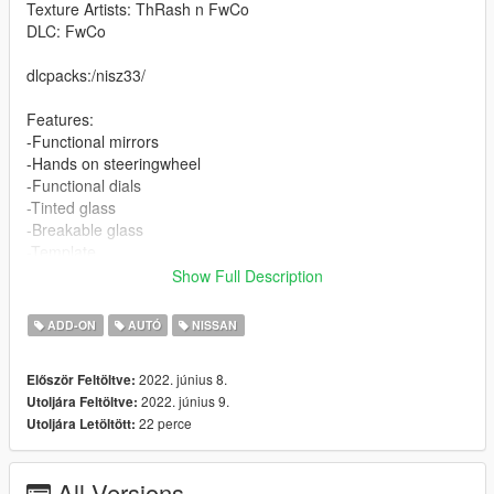
Texture Artists: ThRash n FwCo
DLC: FwCo
dlcpacks:/nisz33/
Features:
-Functional mirrors
-Hands on steeringwheel
-Functional dials
-Tinted glass
-Breakable glass
-Template
-Paint 1: Body
Show Full Description
-Paintable rims
-Paintable interior (in benny´s)
ADD-ON
AUTÓ
NISSAN
-Functional lights
-Dirt map
2022. június 8.
Először Feltöltve:
-Custom colisions
2022. június 9.
Utoljára Feltöltve:
-Drift n arcade handling
22 perce
Utoljára Letöltött:
Known bugs *
-The steering wheel is placed lower than its original position.
All Versions