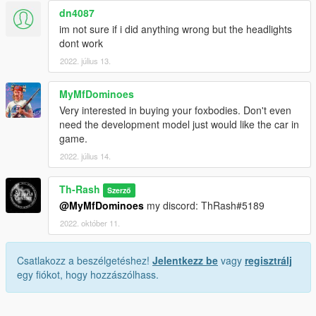
dn4087
im not sure if i did anything wrong but the headlights
dont work
2022. július 13.
MyMfDominoes
Very interested in buying your foxbodies. Don't even
need the development model just would like the car in
game.
2022. július 14.
Th-Rash
Szerző
@MyMfDominoes
my discord: ThRash#5189
2022. október 11.
Csatlakozz a beszélgetéshez!
Jelentkezz be
vagy
regisztrálj
egy fiókot, hogy hozzászólhass.