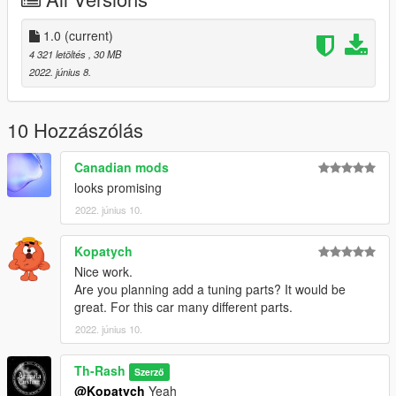
We tried to make this vehicle work with the vanilla euros files,
but the game crashed.
1.0
(current)
do not reupload or unlock
4 321 letöltés
, 30 MB
2022. június 8.
my discord: ThRash#5189
10 Hozzászólás
Canadian mods
looks promising
2022. június 10.
Kopatych
Nice work.
Are you planning add a tuning parts? It would be
great. For this car many different parts.
2022. június 10.
Th-Rash
Szerző
@Kopatych
Yeah