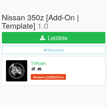
Nissan 350z [Add-On |
Template]
1.0
Letöltés
Megosztás
ThRash
Támogass
-on