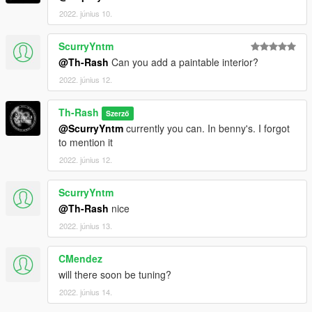
2022. június 10.
ScurryYntm
@Th-Rash
Can you add a paintable interior?
2022. június 12.
Th-Rash
Szerző
@ScurryYntm
currently you can. In benny's. I forgot
to mention it
2022. június 12.
ScurryYntm
@Th-Rash
nice
2022. június 13.
CMendez
will there soon be tuning?
2022. június 14.