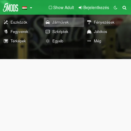
Show Adult
Bejelentkezés
Eszközök
Járművek
Fényezések
Fegyverek
Szkriptek
Játékos
Térképek
Egyéb
Még