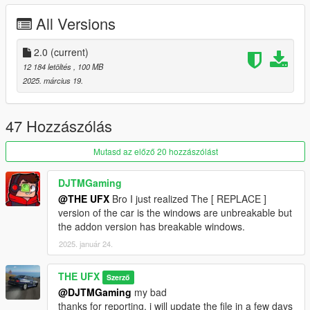
-[PAINT:1] Body
All Versions
-[PAINT:4] Rims
---------------
Future Updates:
2.0
(current)
-Bug Fixes
12 184 letöltés
, 100 MB
---------------
2025. március 19.
Installation:
-Open folder "SP" and move "rangerufx" to
mods>update>x64>dlcpacks.
47 Hozzászólás
-Edit dlclist.xml in mods>update>update.rpf>common>data.
-Spawn with name: rangerufx.
Mutasd az előző 20 hozzászólást
---------------
Bugs:
DJTMGaming
-No known issues; report if found!
@THE UFX
Bro I just realized The [ REPLACE ]
---------------
version of the car is the windows are unbreakable but
Credits:
the addon version has breakable windows.
3D Model: Forza Horizon 4
2025. január 24.
Conversion to V: THE UFX
Pictures: LTKLVIV, HexR and id72mlxmlyesm
---------------
THE UFX
Szerző
Download now and enhance your GTA V gameplay!
@DJTMGaming
my bad
---------------
thanks for reporting, i will update the file in a few days