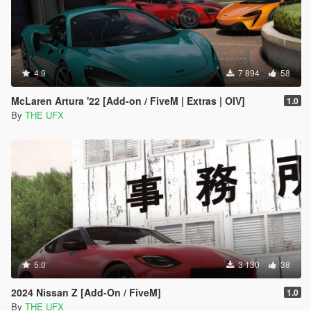
4.9
7 894
58
McLaren Artura '22 [Add-on / FiveM | Extras | OIV]
1.0
By
THE UFX
5.0
3 130
38
2024 Nissan Z [Add-On / FiveM]
1.0
By
THE UFX