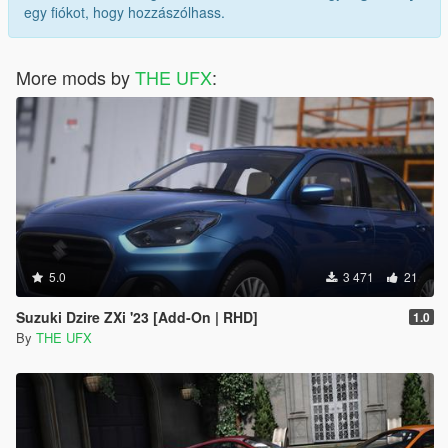
egy fiókot, hogy hozzászólhass.
More mods by
THE UFX
:
5.0
3 471
21
Suzuki Dzire ZXi '23 [Add-On | RHD]
1.0
By
THE UFX