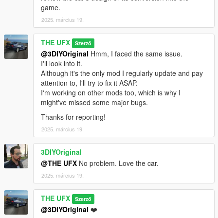
game.
2025. március 19.
THE UFX
Szerző
@3DIYOriginal
Hmm, I faced the same issue.
I'll look into it.
Although it's the only mod I regularly update and pay
attention to, I'll try to fix it ASAP.
I'm working on other mods too, which is why I
might've missed some major bugs.
Thanks for reporting!
2025. március 19.
3DIYOriginal
@THE UFX
No problem. Love the car.
2025. március 19.
THE UFX
Szerző
@3DIYOriginal
❤️