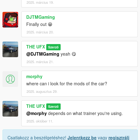
2025. március 19.
DJTMGaming
Finally out 😁
2025. március 20.
THE UFX
Szerző
@DJTMGaming
yeah 😋
2025. március 21.
morphy
where can i look for the mods of the car?
2025. augusztus 29.
THE UFX
Szerző
@morphy
depends on what trainer you're using.
2025. október 11.
Csatlakozz a beszélgetéshez!
Jelentkezz be
vagy
regisztrálj