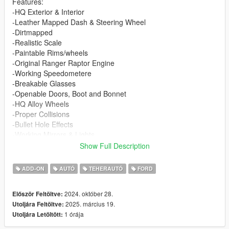
Features:
-HQ Exterior & Interior
-Leather Mapped Dash & Steering Wheel
-Dirtmapped
-Realistic Scale
-Paintable Rims/wheels
-Original Ranger Raptor Engine
-Working Speedometere
-Breakable Glasses
-Openable Doors, Boot and Bonnet
-HQ Alloy Wheels
-Proper Collisions
-Bullet Hole Effects
-Working Mirrors & Lights
-Hands on Steering Wheel
Show Full Description
-Correct Window Tint & Seat Position
---------------
ADD-ON
AUTÓ
TEHERAUTÓ
FORD
Extras:
-Front Bullbar
2024. október 28.
Először Feltöltve:
-Rear License Plate
2025. március 19.
Utoljára Feltöltve:
-Front License Plate
1 órája
Utoljára Letöltött:
---------------
Paints: