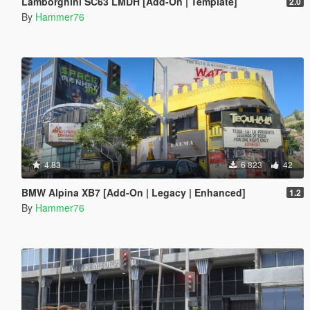
Lamborghini SC63 LMDH [Add-On | Template]
2.0
By
Hammer76
4.83
6 823
42
BMW Alpina XB7 [Add-On | Legacy | Enhanced]
1.2
By
Hammer76