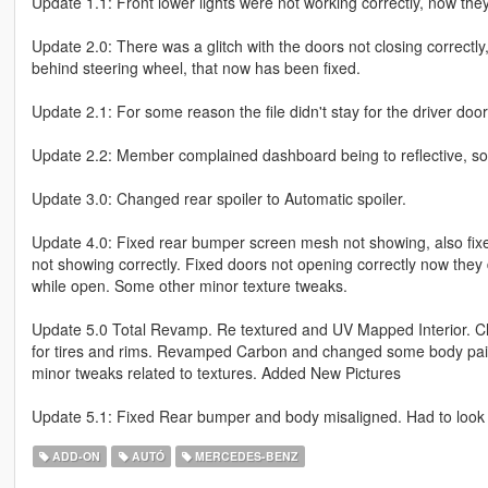
Update 1.1: Front lower lights were not working correctly, now the
Update 2.0: There was a glitch with the doors not closing correctl
behind steering wheel, that now has been fixed.
Update 2.1: For some reason the file didn't stay for the driver doo
Update 2.2: Member complained dashboard being to reflective, so I
Update 3.0: Changed rear spoiler to Automatic spoiler.
Update 4.0: Fixed rear bumper screen mesh not showing, also fixed r
not showing correctly. Fixed doors not opening correctly now they 
while open. Some other minor texture tweaks.
Update 5.0 Total Revamp. Re textured and UV Mapped Interior.
for tires and rims. Revamped Carbon and changed some body pai
minor tweaks related to textures. Added New Pictures
Update 5.1: Fixed Rear bumper and body misaligned. Had to look real
ADD-ON
AUTÓ
MERCEDES-BENZ