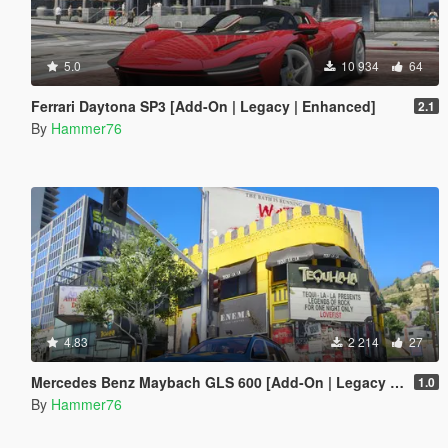
5.0
10 934
64
Ferrari Daytona SP3 [Add-On | Legacy | Enhanced]
2.1
By
Hammer76
4.83
2 214
27
Mercedes Benz Maybach GLS 600 [Add-On | Legacy | Enhanced]
1.0
By
Hammer76