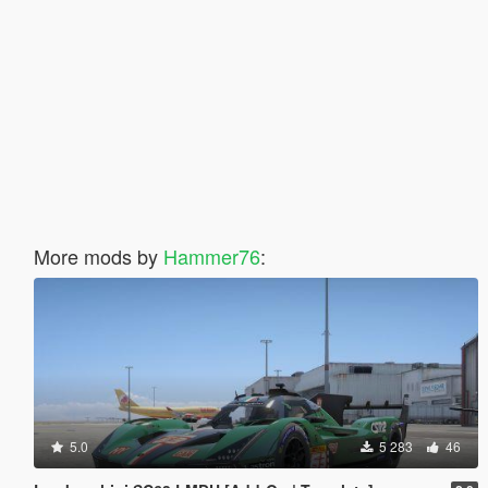
More mods by
Hammer76
:
5.0
5 283
46