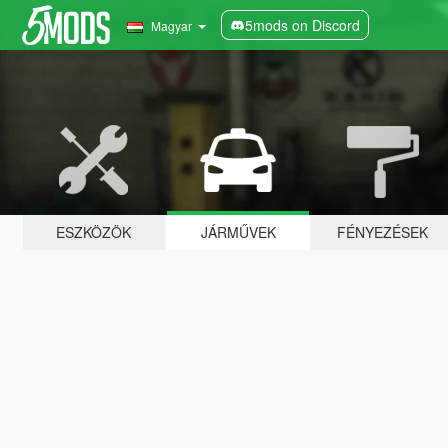
5mods on Discord
Magyar
ESZKÖZÖK
JÁRMŰVEK
FÉNYEZÉSEK