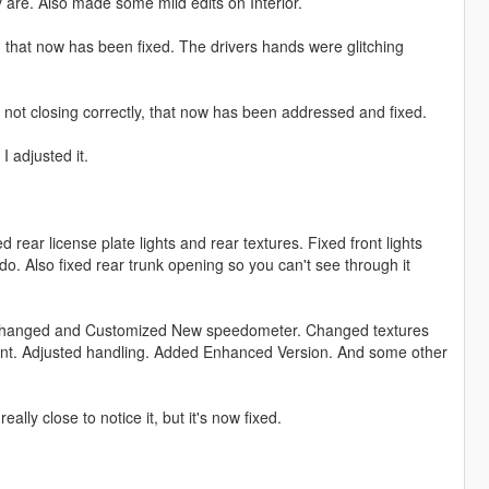
y are. Also made some mild edits on Interior.
y, that now has been fixed. The drivers hands were glitching
r not closing correctly, that now has been addressed and fixed.
 adjusted it.
ear license plate lights and rear textures. Fixed front lights
do. Also fixed rear trunk opening so you can't see through it
 Changed and Customized New speedometer. Changed textures
nt. Adjusted handling. Added Enhanced Version. And some other
ly close to notice it, but it's now fixed.