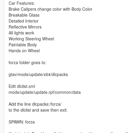
Car Features:
Brake Calipers change color with Body Color
Breakable Glass
Detailed Interior
Reflective Mirrors
All lights work
Working Steering Wheel
Paintable Body
Hands on Wheel
forza folder goes to:
gtav/mods/update/x64/dlcpacks
Edit dlclist.xml
mods/update/update.rpf/common/data
Add the line dlcpacks:/forza/
to the dlclist and save then exit.
SPAWN: forza