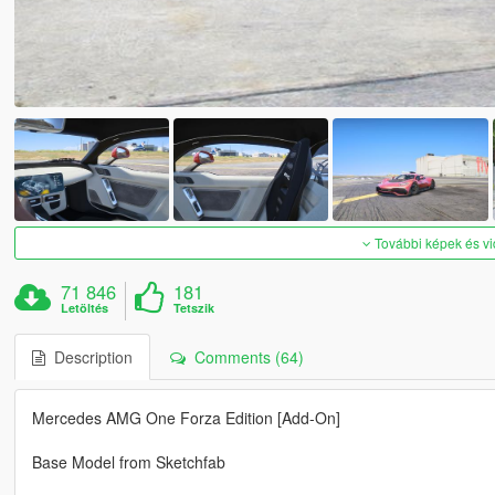
További képek és v
71 846
181
Letöltés
Tetszik
Description
Comments (64)
Mercedes AMG One Forza Edition [Add-On]
Base Model from Sketchfab