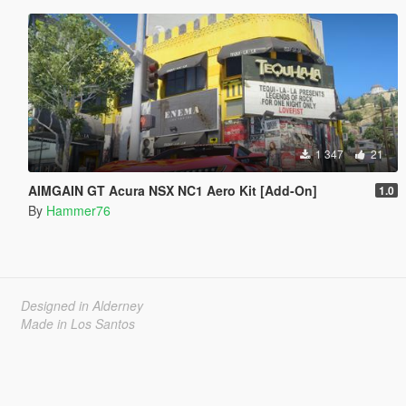
1 347
21
AIMGAIN GT Acura NSX NC1 Aero Kit [Add-On]
1.0
By
Hammer76
Designed in Alderney
Made in Los Santos