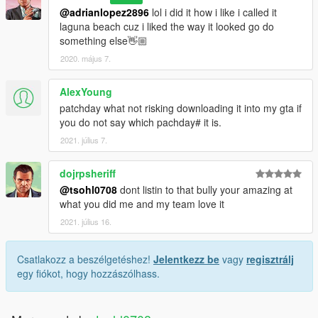
@adrianlopez2896
lol i did it how i like i called it
laguna beach cuz i liked the way it looked go do
something else👋🏼
2020. május 7.
AlexYoung
patchday what not risking downloading it into my gta if
you do not say which pachday# it is.
2021. július 7.
dojrpsheriff
@tsohl0708
dont listin to that bully your amazing at
what you did me and my team love it
2021. július 16.
Csatlakozz a beszélgetéshez!
Jelentkezz be
vagy
regisztrálj
egy fiókot, hogy hozzászólhass.