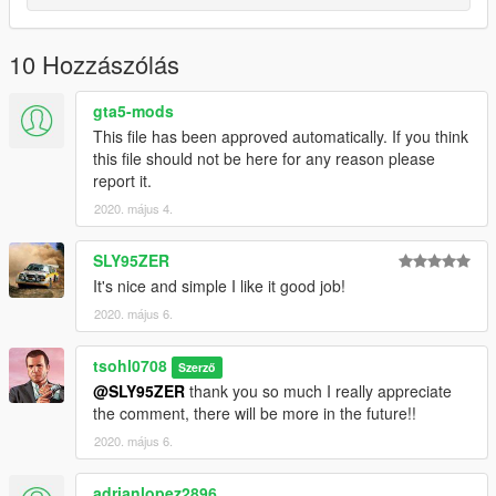
10 Hozzászólás
gta5-mods
This file has been approved automatically. If you think
this file should not be here for any reason please
report it.
2020. május 4.
SLY95ZER
It's nice and simple I like it good job!
2020. május 6.
tsohl0708
Szerző
@SLY95ZER
thank you so much I really appreciate
the comment, there will be more in the future!!
2020. május 6.
adrianlopez2896