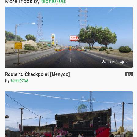
More mods by
tsohl0708
:
1 062
7
Route 15 Checkpoint [Menyoo]
1.0
By
tsohl0708