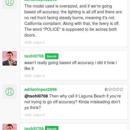
The model used is oversized, and if we're going
based off accuracy, the lighting is all off and there are
no red front facing steady burns, meaning it's not
California compliant. Along with that, the livery is off.
The word "POLICE" is supposed to be across both
doors.
2020. május 6.
tsohl0708
Szerző
wasn't really going based off accuracy i did it how i
like it
2020. május 6.
adrianlopez2896
@tsohl0708
Then why call it Laguna Beach if you're
not trying to go off accuracy? Kinda misleading don't
ya think?
2020. május 6.
tsohl0708
Szerző