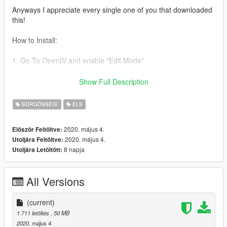
Anyways I appreciate every single one of you that downloaded
this!
How to Install:
1. Go To OpenIV and enable "Edit Mode"
2. Navigate to mods>update>x64>dlcpacks>patchday...
Show Full Description
(latest)>dlc.rpf>x64>gta5>vehicles.rpf
SŰRGŐSSÉGI
ELS
3. Drag and drop your files there and load up Gta
2020. május 4.
Először Feltöltve:
4. Enjoy
2020. május 4.
Utoljára Feltöltve:
8 napja
Utoljára Letöltött:
!!!!PLEASE DO NOT RIP OR UPLOAD ANYWHERE CLAIMING
THAT THIS IS YOURS VEHICLES ARE UNEDITABLE HENCE
WHY THEY ARE LOCKED!!!!
All Versions
thanks :)
(current)
1 711 letöltés
, 50 MB
2020. május 4.