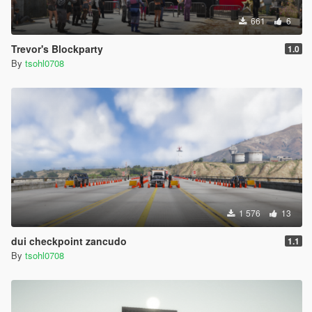
661
6
Trevor's Blockparty
1.0
By
tsohl0708
1 576
13
dui checkpoint zancudo
1.1
By
tsohl0708