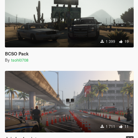
1 399
19
BCSO Pack
By
tsohl0708
1 711
11