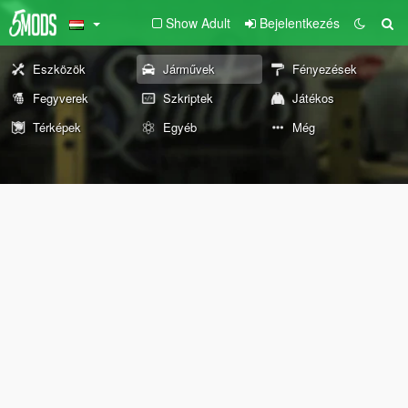
Show Adult
Bejelentkezés
Eszközök
Járművek
Fényezések
Fegyverek
Szkriptek
Játékos
Térképek
Egyéb
Még