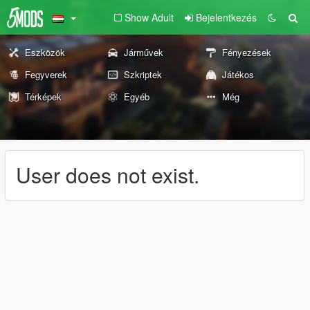
Show Adult
Bejelentkezés
Eszközök
Járművek
Fényezések
Fegyverek
Szkriptek
Játékos
Térképek
Egyéb
Még
User does not exist.