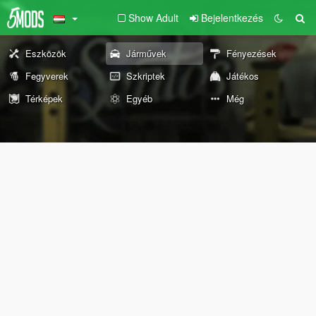
Show Adult
Bejelentkezés
Eszközök
Járművek
Fényezések
Fegyverek
Szkriptek
Játékos
Térképek
Egyéb
Még