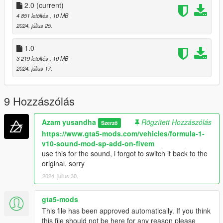
Conversion: Me
2.0
(current)
Tires texture and handling by @TOMman
4 851 letöltés
, 10 MB
2024. július 25.
Special thanks:
- WGotch07 (Who send me the model)
1.0
- TOMman
3 219 letöltés
, 10 MB
- Futozzz
2024. július 17.
- klaceyes
- zen imogen
- ngr garage
9 Hozzászólás
DONT RE UPLOAD ANY WHERE!!!
Azam yusandha
Rögzített Hozzászólás
Szerző
Prohabited use this for commercial purposes
https://www.gta5-mods.com/vehicles/formula-1-
Prohabited convert this mod to any other game without
v10-sound-mod-sp-add-on-fivem
permission
use this for the sound, i forgot to switch it back to the
original, sorry
2024. július 30.
gta5-mods
This file has been approved automatically. If you think
this file should not be here for any reason please