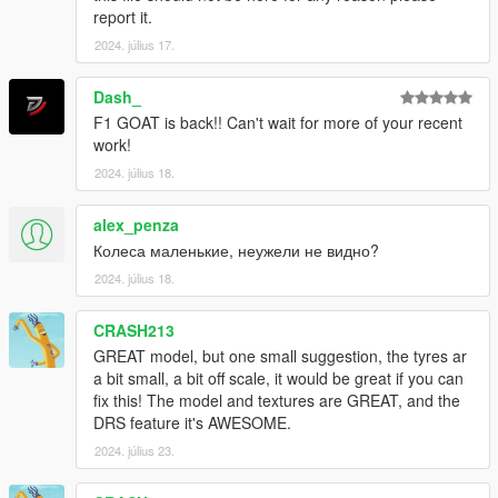
report it.
2024. július 17.
Dash_
F1 GOAT is back!! Can't wait for more of your recent
work!
2024. július 18.
alex_penza
Колеса маленькие, неужели не видно?
2024. július 18.
CRASH213
GREAT model, but one small suggestion, the tyres ar
a bit small, a bit off scale, it would be great if you can
fix this! The model and textures are GREAT, and the
DRS feature it's AWESOME.
2024. július 23.