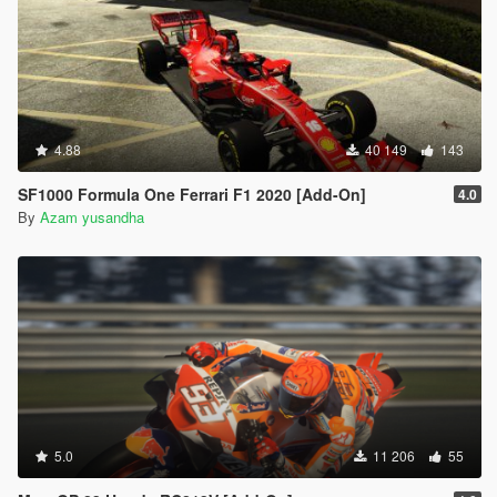
4.88
40 149
143
SF1000 Formula One Ferrari F1 2020 [Add-On]
4.0
By
Azam yusandha
5.0
11 206
55