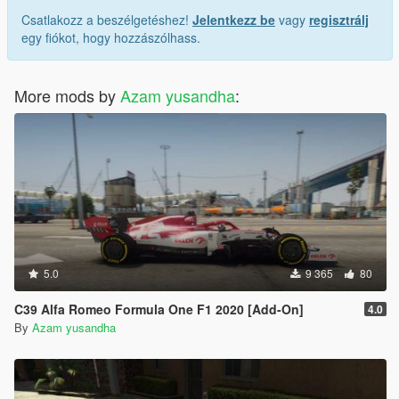
Csatlakozz a beszélgetéshez!
Jelentkezz be
vagy
regisztrálj
egy fiókot, hogy hozzászólhass.
More mods by
Azam yusandha
:
5.0
9 365
80
C39 Alfa Romeo Formula One F1 2020 [Add-On]
4.0
By
Azam yusandha