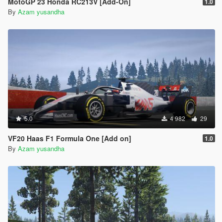
MotoGP 23 Honda RC213V [Add-On]
1.0
By
Azam yusandha
5.0
4 982
29
VF20 Haas F1 Formula One [Add on]
1.0
By
Azam yusandha