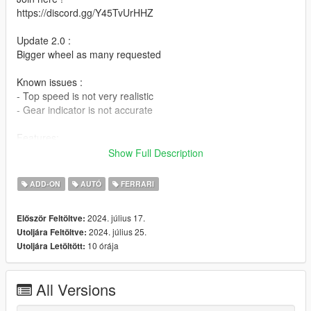
https://discord.gg/Y45TvUrHHZ
Update 2.0 :
Bigger wheel as many requested
Known issues :
- Top speed is not very realistic
- Gear indicator is not accurate
Features:
- Comfortable handling (but not realistic as much)
Show Full Description
- Damaged car parts are almost realistic
- Good fpv
ADD-ON
AUTÓ
FERRARI
- Basic features
- Working DRS flap - Press H on keyboard or D-Pad Right on
2024. július 17.
Először Feltöltve:
controller
2024. július 25.
Utoljára Feltöltve:
10 órája
Utoljára Letöltött:
Installation:
IN README FILE
Spawn Name : sf23
All Versions
Credits:
Original model: Real Racing 3