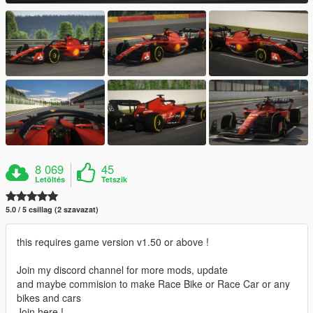
8 069
45
Letöltés
Tetszik
5.0 / 5 csillag (2 szavazat)
this requires game version v1.50 or above !
Join my discord channel for more mods, update
and maybe commision to make Race Bike or Race Car or any
bikes and cars
Join here !