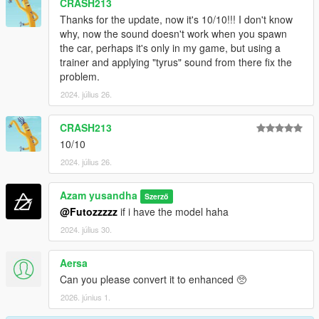
CRASH213
Thanks for the update, now it's 10/10!!! I don't know
why, now the sound doesn't work when you spawn
the car, perhaps it's only in my game, but using a
trainer and applying "tyrus" sound from there fix the
problem.
2024. július 26.
CRASH213
10/10
2024. július 26.
Azam yusandha
Szerző
@Futozzzzz
if i have the model haha
2024. július 30.
Aersa
Can you please convert it to enhanced 🥺
2026. június 1.