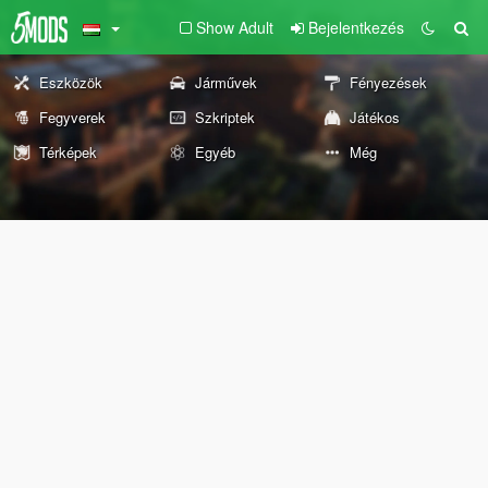
Show Adult
Bejelentkezés
Eszközök
Járművek
Fényezések
Fegyverek
Szkriptek
Játékos
Térképek
Egyéb
Még