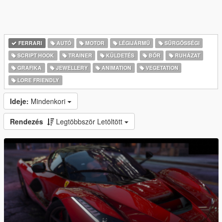
FERRARI
AUTÓ
MOTOR
LÉGIJÁRMŰ
SŰRGŐSSÉGI
SCRIPT HOOK
TRAINER
KÜLDETÉS
BŐR
RUHÁZAT
GRAFIKA
JEWELLERY
ANIMATION
VEGETATION
LORE FRIENDLY
Ideje:
Mindenkori
Rendezés
Legtöbbször Letöltött