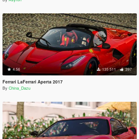
4.56
135 511
397
Ferrari LaFerrari Aperta 2017
By
China_Dazu