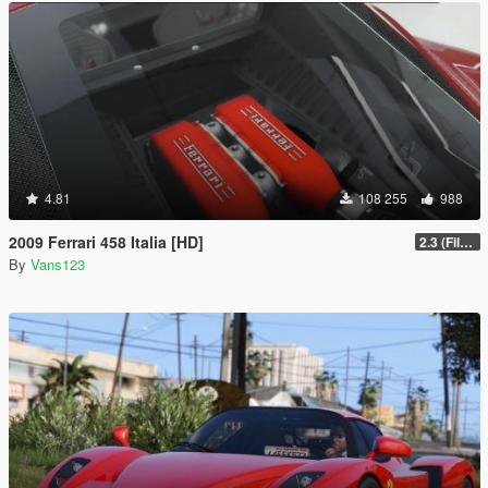
4.81
108 255
988
2009 Ferrari 458 Italia [HD]
2.3 (Files Fix)
By
Vans123