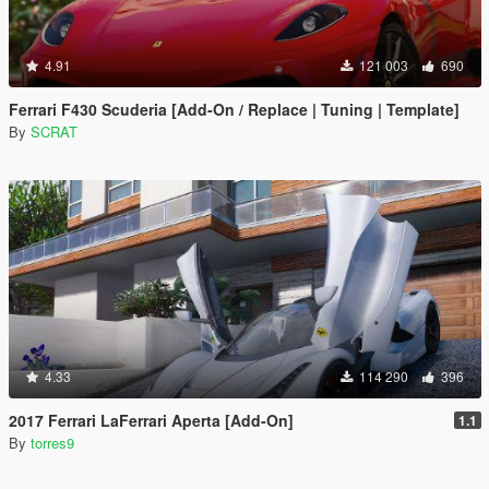
4.91
121 003
690
Ferrari F430 Scuderia [Add-On / Replace | Tuning | Template]
By
SCRAT
4.33
114 290
396
2017 Ferrari LaFerrari Aperta [Add-On]
1.1
By
torres9