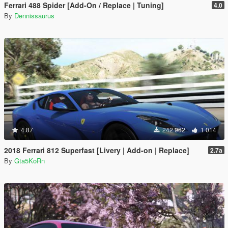
Ferrari 488 Spider [Add-On / Replace | Tuning]
4.0
By
Dennissaurus
4.87
242 962
1 014
2018 Ferrari 812 Superfast [Livery | Add-on | Replace]
2.7a
By
Gta5KoRn