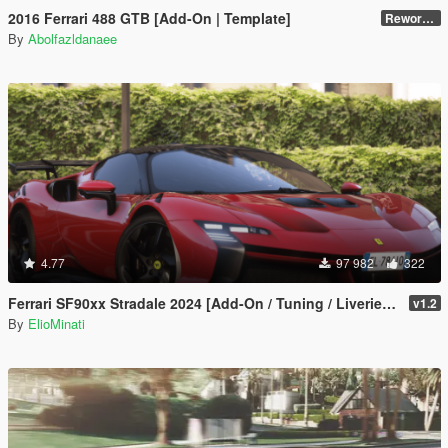
2016 Ferrari 488 GTB [Add-On | Template]
Reworked 2.0
By
Abolfazldanaee
4.77
97 982
322
Ferrari SF90xx Stradale 2024 [Add-On / Tuning / Liveries / LODS / Template /FiveM / Replace]
v1.2
By
ElioMinati