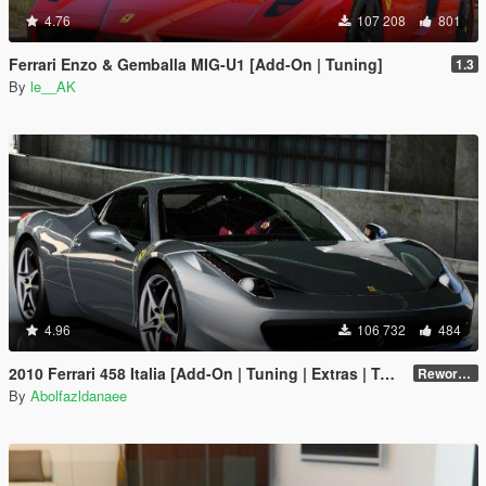
4.76
107 208
801
Ferrari Enzo & Gemballa MIG-U1 [Add-On | Tuning]
1.3
By
le__AK
4.96
106 732
484
2010 Ferrari 458 Italia [Add-On | Tuning | Extras | Template]
Reworked 2.0
By
Abolfazldanaee