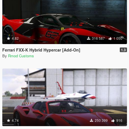
4.82
316 587
1 050
Ferrari FXX-K Hybrid Hypercar [Add-On]
1.3
By
Rmod Customs
4.74
250 399
916