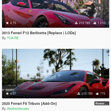
4.75
213 785
1 210
2013 Ferrari F12 Berlinetta [Replace | LODs]
By
YCA-RE
4.57
210 785
775
2020 Ferrari F8 Tributo [Add-On]
Reworked 1.0
By
Abolfazldanaee