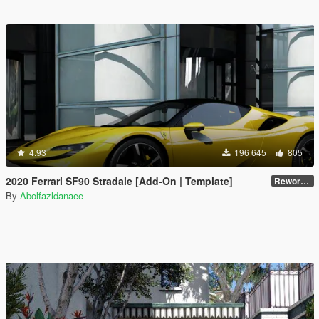
4.93
196 645
805
2020 Ferrari SF90 Stradale [Add-On | Template]
Reworked 1.0
By
Abolfazldanaee