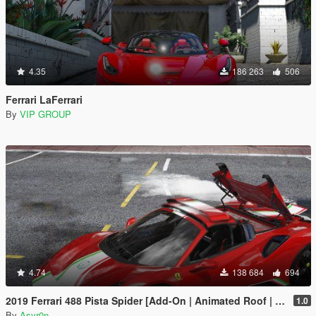
4.35
186 263
506
Ferrari LaFerrari
By
VIP GROUP
4.74
138 684
694
2019 Ferrari 488 Pista Spider [Add-On | Animated Roof | Template]
1.0
By
Asyr0n