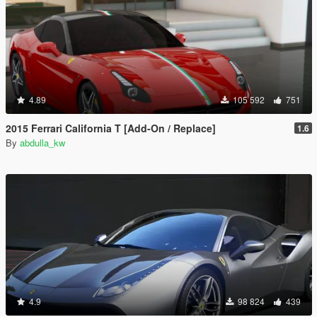
4.89
105 592
751
2015 Ferrari California T [Add-On / Replace]
1.6
By
abdulla_kw
4.9
98 824
439