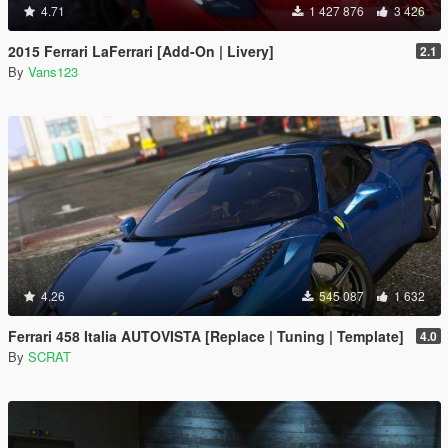
4.71
1 427 876
3 426
2015 Ferrari LaFerrari [Add-On | Livery]
2.1
By
Vans123
4.26
545 087
1 632
Ferrari 458 Italia AUTOVISTA [Replace | Tuning | Template]
4.0
By
SCRAT