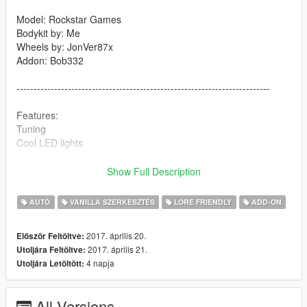
Model: Rockstar Games
Bodykit by: Me
Wheels by: JonVer87x
Addon: Bob332
--------------------------------------------------------------------------
Features:
Tuning
Cool LED lights
--------------------------------------------------------------------------
Show Full Description
Bugs:
AUTÓ
VANILLA SZERKESZTÉS
LORE FRIENDLY
ADD-ON
?
2017. április 20.
Először Feltöltve:
--------------------------------------------------------------------------
2017. április 21.
Utoljára Feltöltve:
Install to;
4 napja
Utoljára Letöltött:
Replace -
Car files:
All Versions