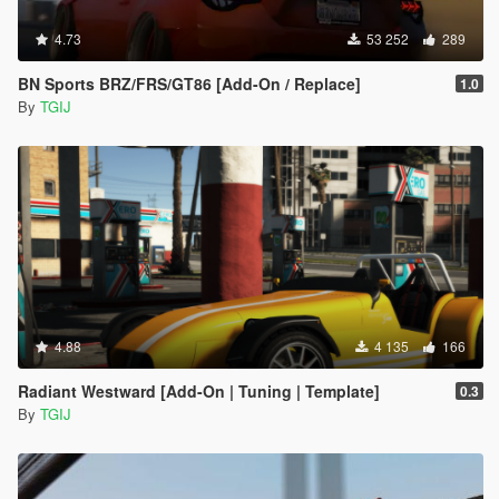
4.73
53 252
289
BN Sports BRZ/FRS/GT86 [Add-On / Replace]
1.0
By
TGIJ
4.88
4 135
166
Radiant Westward [Add-On | Tuning | Template]
0.3
By
TGIJ