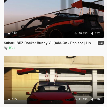
4.83
40 353
372
Subaru BRZ Rocket Bunny V3 [Add-On / Replace | Livery]
0.3
By
TGIJ
4.72
11 490
320