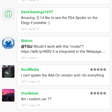
2017. április 27.
DaveGaming216YT
Amazing :D I'd like to see the R34 Spoiler on the
Elegy if possible :)
2017. április 27.
Sirbrot
@TGIJ
Would it work with this "model"?
https://skfb.ly/HKSV It is integrated in this Webpage....
2017. május 1.
SoulMedia
I cant spawn the Add-On version and i do everything
2017. május 13.
thumbstar
Am ı custom car ??
2017. május 28.