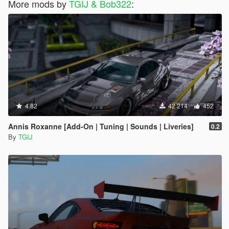
More mods by
TGIJ & Bob322
:
4.82
42 214
452
Annis Roxanne [Add-On | Tuning | Sounds | Liveries]
0.2
By
TGIJ