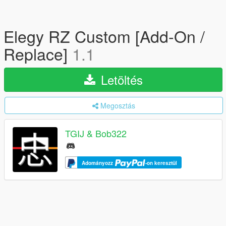
Elegy RZ Custom [Add-On /
Replace]
1.1
Letöltés
Megosztás
TGIJ & Bob322
Adományozz
-on keresztül