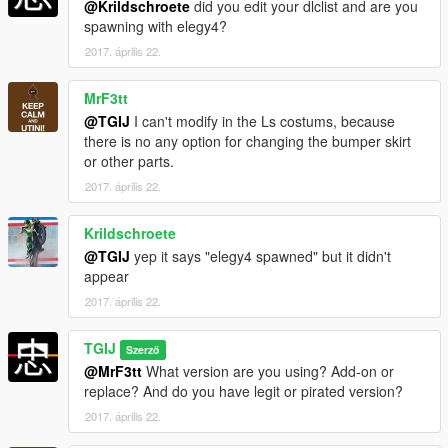
@Krildschroete
did you edit your dlclist and are you
1.1 - Fixed Readme
spawning with elegy4?
2017. április 22.
Contact:
MrF3tt
https://www.facebook.com/TheRealTGIJustin
@TGIJ
I can't modify in the Ls costums, because
https://twitter.com/TGI_J
there is no any option for changing the bumper skirt
https://www.youtube.com/c/tgi_justin
or other parts.
https://www.instagram.com/justin_uijldert/
2017. április 22.
Krildschroete
@TGIJ
yep it says "elegy4 spawned" but it didn't
appear
2017. április 22.
TGIJ
Szerző
@MrF3tt
What version are you using? Add-on or
replace? And do you have legit or pirated version?
2017. április 22.