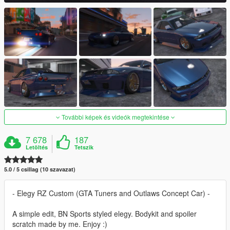
További képek és videók megtekintése
7 678
187
Letöltés
Tetszik
5.0 / 5 csillag (10 szavazat)
- Elegy RZ Custom (GTA Tuners and Outlaws Concept Car) -
A simple edit, BN Sports styled elegy. Bodykit and spoiler
scratch made by me. Enjoy :)