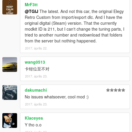
MrF3tt
@TGIJ
The latest. And not this car, the original Elegy
Retro Custom from import/export dlc. And I have the
original digital (Steam) version. That the currently
modkit ID is 211, but I can't change the tuning parts, I
tried to another number and redownload that folders
from the server but nothing happened.
2017. április 22.
wang0513
卡钳位至不对
2017. április 23.
dakumachi
No issues whatsoever, cool mod :)
2017. április 23.
Klaceyes
Y tho o.o