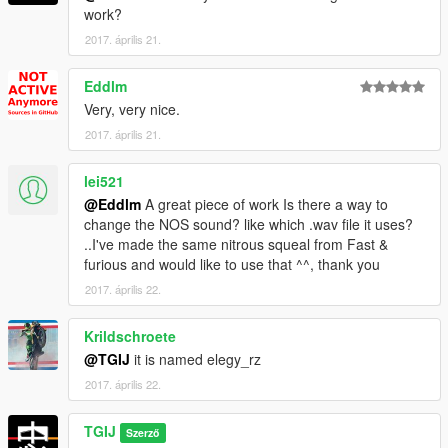
"elegy4"
work?
--------------------------------------------------------------------------
2017. április 21.
Sign the petition for the chance for this DLC to become reality!
Eddlm
Link
Very, very nice.
--------------------------------------------------------------------------
2017. április 21.
Enjoy! :D
lei521
@Eddlm
A great piece of work Is there a way to
YOU DO NOT HAVE PERMISSION TO UPLOAD THIS FILE ON
change the NOS sound? like which .wav file it uses?
ANY OTHER SITES!!!
..I've made the same nitrous squeal from Fast &
furious and would like to use that ^^, thank you
--------------------------------------------------------------------------
2017. április 22.
If you make videos, feel free to add them, Include mod link!
and If you want to support me, add a link to my YouTube
Krildschroete
channel ;) https://www.youtube.com/c/tgi_justin
@TGIJ
it is named elegy_rz
2017. április 22.
--------------------------------------------------------------------------
TGIJ
Changelog:
Szerző