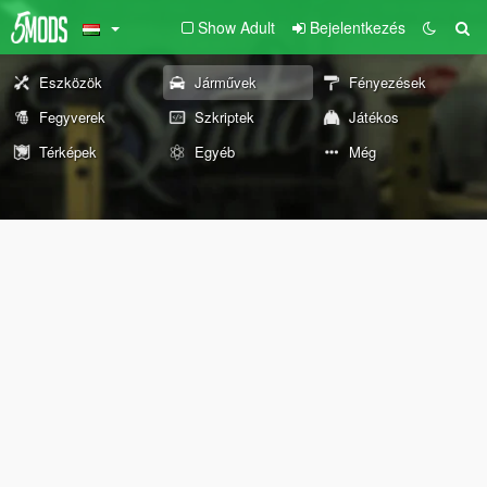
Show Adult
Bejelentkezés
Eszközök
Járművek
Fényezések
Fegyverek
Szkriptek
Játékos
Térképek
Egyéb
Még