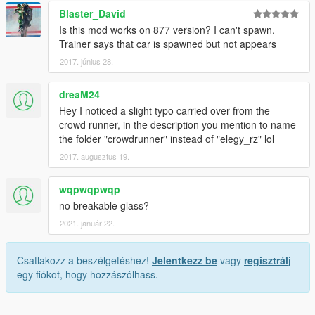
Blaster_David
Is this mod works on 877 version? I can't spawn.
Trainer says that car is spawned but not appears
2017. június 28.
dreaM24
Hey I noticed a slight typo carried over from the
crowd runner, in the description you mention to name
the folder "crowdrunner" instead of "elegy_rz" lol
2017. augusztus 19.
wqpwqpwqp
no breakable glass?
2021. január 22.
Csatlakozz a beszélgetéshez!
Jelentkezz be
vagy
regisztrálj
egy fiókot, hogy hozzászólhass.