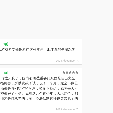
ning]
A,游戏界要都是原神这种货色，那才真的是游戏界
2023. december 7.
ning]
，你太天真了，国内有哪些重要的东西是自己完全
的很厉害，所以就试了试，玩了一个月，完全不像是
活动都是特别幼稚的玩意，换汤不换药，感觉每天不
精神都好了不少。我看到几个青少年天天玩这个，都
，那才是游戏界的悲哀，坚决抵制这种诱导式氪金的
2023. december 7.