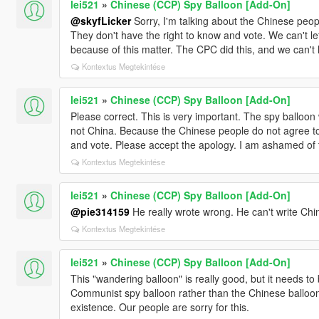
lei521
»
Chinese (CCP) Spy Balloon [Add-On]
@skyfLicker
Sorry, I'm talking about the Chinese peop
They don't have the right to know and vote. We can't l
because of this matter. The CPC did this, and we can't
Kontextus Megtekintése
lei521
»
Chinese (CCP) Spy Balloon [Add-On]
Please correct. This is very important. The spy balloo
not China. Because the Chinese people do not agree to 
and vote. Please accept the apology. I am ashamed of 
Kontextus Megtekintése
lei521
»
Chinese (CCP) Spy Balloon [Add-On]
@pie314159
He really wrote wrong. He can't write Chi
Kontextus Megtekintése
lei521
»
Chinese (CCP) Spy Balloon [Add-On]
This "wandering balloon" is really good, but it needs to 
Communist spy balloon rather than the Chinese balloo
existence. Our people are sorry for this.