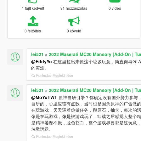
1 fájlt kedvelt
91 hozzászólás
0 videó
0 feltöltés
0 követő
lei521
»
2022 Maserati MC20 Mansory [Add-On | Tu
@EddyYo
在这里拉出来原这个垃圾玩意，简直侮辱GT
的灾难。
Kontextus Megtekintése
lei521
»
2022 Maserati MC20 Mansory [Add-On | Tu
@MoYuTWT
原神自研引擎？你确定没有国外势力参与
自研的，心里应该有点数，当时也是因为原神的广告做
在玩游戏，天天逼着你做任务，攒原石，抽卡，每次的
像是在玩游戏，像是被游戏玩了，卸载之后感觉人整个
是精神萎靡不振，脸色苍白，整个游戏界要都是这玩意
垃圾玩意。
Kontextus Megtekintése