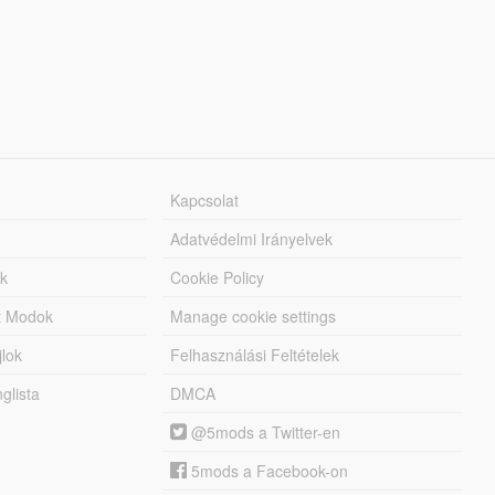
Kapcsolat
Adatvédelmi Irányelvek
k
Cookie Policy
tt Modok
Manage cookie settings
jlok
Felhasználási Feltételek
lista
DMCA
@5mods a Twitter-en
5mods a Facebook-on