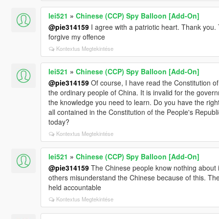
lei521
»
Chinese (CCP) Spy Balloon [Add-On]
@pie314159
I agree with a patriotic heart. Thank you.
forgive my offence
Kontextus Megtekintése
lei521
»
Chinese (CCP) Spy Balloon [Add-On]
@pie314159
Of course, I have read the Constitution of 
the ordinary people of China. It is invalid for the gove
the knowledge you need to learn. Do you have the right 
all contained in the Constitution of the People's Repub
today?
Kontextus Megtekintése
lei521
»
Chinese (CCP) Spy Balloon [Add-On]
@pie314159
The Chinese people know nothing about it.
others misunderstand the Chinese because of this. The
held accountable
Kontextus Megtekintése