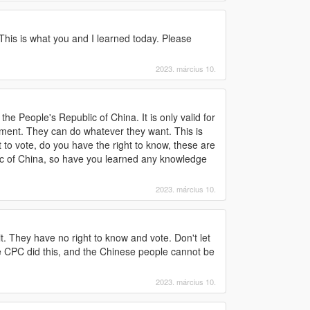
 This is what you and I learned today. Please
2023. március 10.
the People's Republic of China. It is only valid for
rnment. They can do whatever they want. This is
to vote, do you have the right to know, these are
lic of China, so have you learned any knowledge
2023. március 10.
 They have no right to know and vote. Don't let
 CPC did this, and the Chinese people cannot be
2023. március 10.