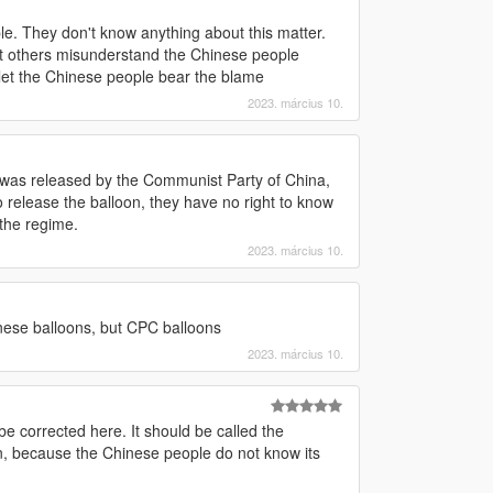
le. They don't know anything about this matter.
et others misunderstand the Chinese people
 let the Chinese people bear the blame
2023. március 10.
n was released by the Communist Party of China,
release the balloon, they have no right to know
the regime.
2023. március 10.
nese balloons, but CPC balloons
2023. március 10.
be corrected here. It should be called the
n, because the Chinese people do not know its