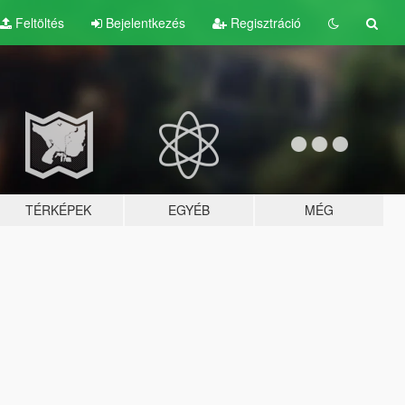
Feltöltés
Bejelentkezés
Regisztráció
TÉRKÉPEK
EGYÉB
MÉG