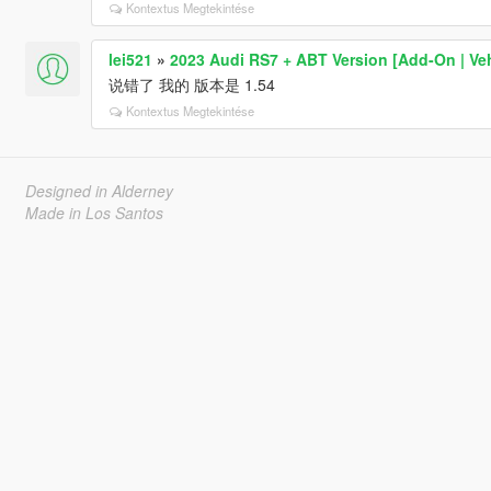
Kontextus Megtekintése
lei521
»
2023 Audi RS7 + ABT Version [Add-On | Ve
说错了 我的 版本是 1.54
Kontextus Megtekintése
Designed in Alderney
Made in Los Santos