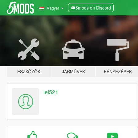
5mods on Discord
Magyar
ESZKÖZÖK
JÁRMŰVEK
FÉNYEZÉSEK
lei521