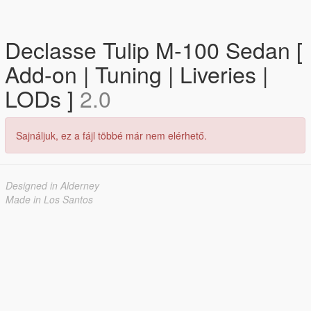
Declasse Tulip M-100 Sedan [
Add-on | Tuning | Liveries |
LODs ]
2.0
Sajnáljuk, ez a fájl többé már nem elérhető.
Designed in Alderney
Made in Los Santos