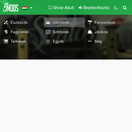
Show Adult
Bejelentkezés
Eszközök
Járművek
Fényezések
Fegyverek
Szkriptek
Játékos
Térképek
Egyéb
Még