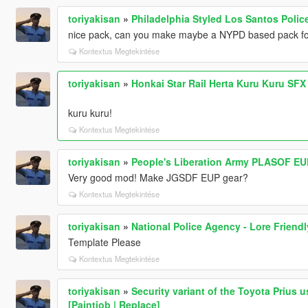
toriyakisan
»
Philadelphia Styled Los Santos Polic
nice pack, can you make maybe a NYPD based pack f
Kontextus Megtekintése
toriyakisan
»
Honkai Star Rail Herta Kuru Kuru SF
kuru kuru!
Kontextus Megtekintése
toriyakisan
»
People's Liberation Army PLASOF EU
Very good mod! Make JGSDF EUP gear?
Kontextus Megtekintése
toriyakisan
»
National Police Agency - Lore Friend
Template Please
Kontextus Megtekintése
toriyakisan
»
Security variant of the Toyota Prius 
[Paintjob | Replace]