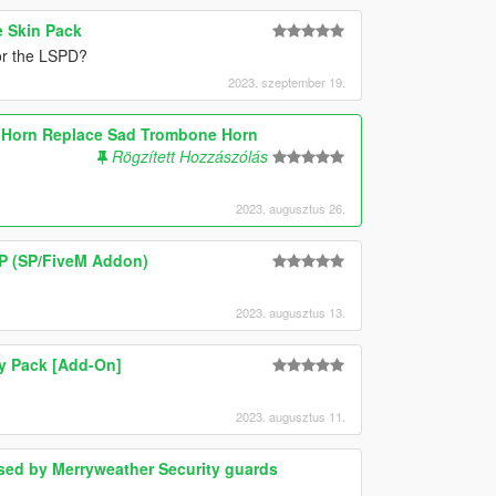
e Skin Pack
or the LSPD?
2023. szeptember 19.
X Horn Replace Sad Trombone Horn
Rögzített Hozzászólás
2023. augusztus 26.
P (SP/FiveM Addon)
2023. augusztus 13.
ly Pack [Add-On]
2023. augusztus 11.
used by Merryweather Security guards