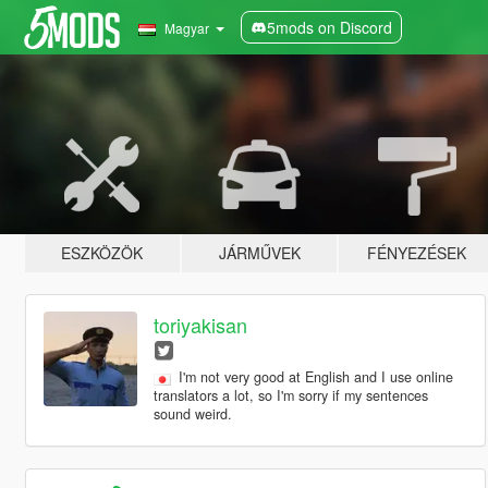
5mods on Discord
Magyar
ESZKÖZÖK
JÁRMŰVEK
FÉNYEZÉSEK
toriyakisan
I'm not very good at English and I use online
translators a lot, so I'm sorry if my sentences
sound weird.