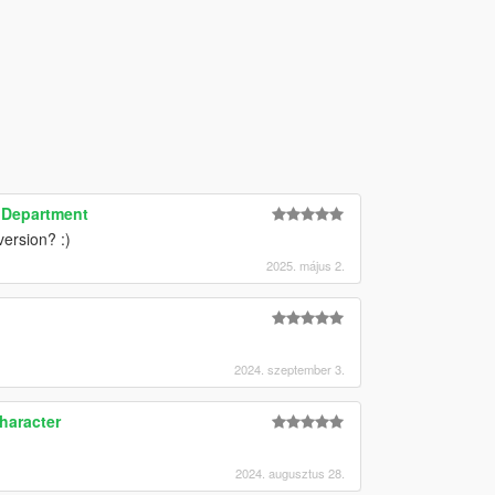
e Department
version? :)
2025. május 2.
2024. szeptember 3.
haracter
2024. augusztus 28.