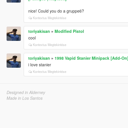
nice! Could you do a gruppe6?
Kontextus Megtekintése
toriyakisan
»
Modified Pistol
cool
Kontextus Megtekintése
toriyakisan
»
1998 Vapid Stanier Minipack [Add-On
i love stanier
Kontextus Megtekintése
Designed in Alderney
Made in Los Santos