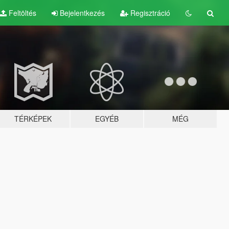
Feltöltés
Bejelentkezés
Regisztráció
TÉRKÉPEK
EGYÉB
MÉG