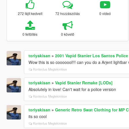
272 fájlt kedvelt
72 hozzászólás
0 videó
0 feltöltés
0 követő
toriyakisan
»
2001 Vapid Stanier Los Santos Polic
Wow this is so cooooool!!! can you do a Arjent lightbar 
Kontextus Megtekintése
toriyakisan
»
Vapid Stanier Remake [LODs]
Absolutely in love! Can't wait for a police version
Kontextus Megtekintése
toriyakisan
»
Generic Retro Swat Clothing for MP C
its so cool
Kontextus Megtekintése