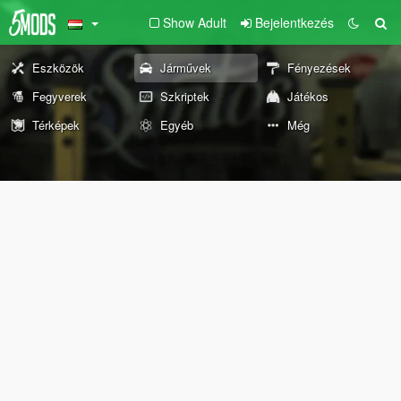
Show Adult
Bejelentkezés
Eszközök
Járművek
Fényezések
Fegyverek
Szkriptek
Játékos
Térképek
Egyéb
Még