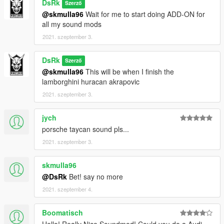
DsRk
Szerző
@skmulla96
Wait for me to start doing ADD-ON for
all my sound mods
2021. szeptember 3.
DsRk
Szerző
@skmulla96
This will be when I finish the
lamborghini huracan akrapovic
2021. szeptember 3.
jych
porsche taycan sound pls...
2021. szeptember 3.
skmulla96
@DsRk
Bet! say no more
2021. szeptember 4.
Boomatisch
Hello! Really Nice Soundmod! Could you do a Audi