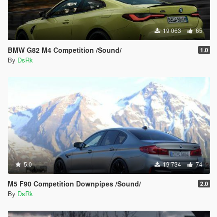
19 063
65
BMW G82 M4 Competition /Sound/
1.0
By
DsRk
5.0
19 734
74
M5 F90 Competition Downpipes /Sound/
2.0
By
DsRk