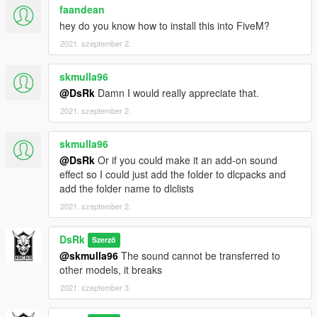
faandean
hey do you know how to install this into FiveM?
2021. szeptember 2.
skmulla96
@DsRk
Damn I would really appreciate that.
2021. szeptember 2.
skmulla96
@DsRk
Or if you could make it an add-on sound
effect so I could just add the folder to dlcpacks and
add the folder name to dlclists
2021. szeptember 2.
DsRk
Szerző
@skmulla96
The sound cannot be transferred to
other models, it breaks
2021. szeptember 3.