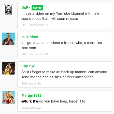
DsRk
Szerző
I have a video on my YouTube channel with new
sound mods that I will soon release
2021. szeptember 22.
leuzinlost
amigo, quando adiciono o freecrawler, o carro fica
sem som.
2021. szeptember 23.
turk ftw
Shiiit i forgot to make an back up mannn, can anyone
send me the original files of freecrawler????
2022. január 29.
Martijn1812
@turk ftw
do you have toes, forget it to
2022. június 29.