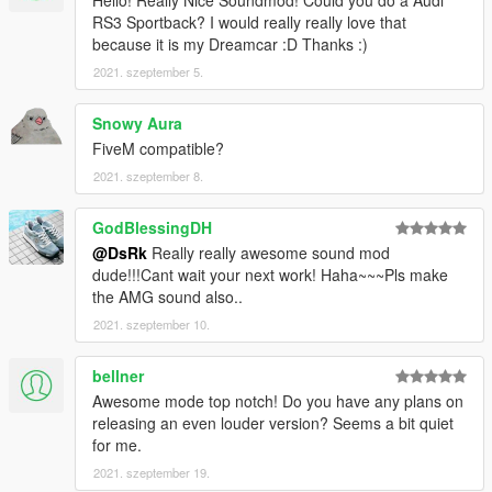
RS3 Sportback? I would really really love that
because it is my Dreamcar :D Thanks :)
2021. szeptember 5.
Snowy Aura
FiveM compatible?
2021. szeptember 8.
GodBlessingDH
@DsRk
Really really awesome sound mod
dude!!!Cant wait your next work! Haha~~~Pls make
the AMG sound also..
2021. szeptember 10.
bellner
Awesome mode top notch! Do you have any plans on
releasing an even louder version? Seems a bit quiet
for me.
2021. szeptember 19.