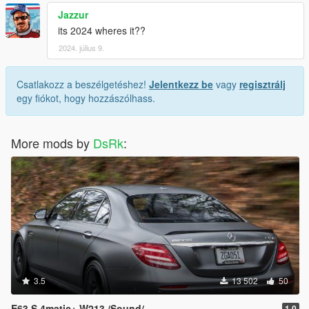
Jazzur
its 2024 wheres it??
2024. július 9.
Csatlakozz a beszélgetéshez!
Jelentkezz be
vagy
regisztrálj
egy fiókot, hogy hozzászólhass.
More mods by
DsRk
:
3.5
13 502
50
E63 S 4matic+ W213 /Sound/
1.0