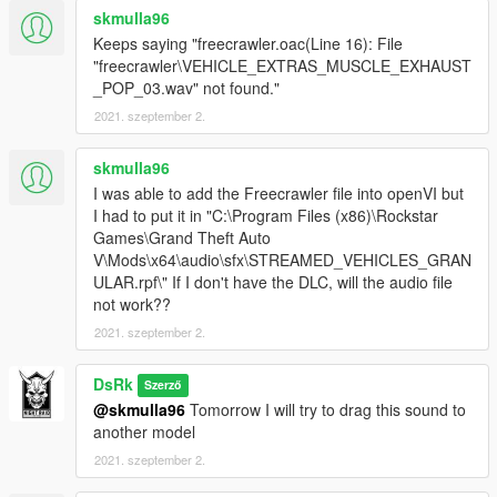
skmulla96
Keeps saying "freecrawler.oac(Line 16): File
"freecrawler\VEHICLE_EXTRAS_MUSCLE_EXHAUST
_POP_03.wav" not found."
2021. szeptember 2.
skmulla96
I was able to add the Freecrawler file into openVI but
I had to put it in "C:\Program Files (x86)\Rockstar
Games\Grand Theft Auto
V\Mods\x64\audio\sfx\STREAMED_VEHICLES_GRAN
ULAR.rpf\" If I don't have the DLC, will the audio file
not work??
2021. szeptember 2.
DsRk
Szerző
@skmulla96
Tomorrow I will try to drag this sound to
another model
2021. szeptember 2.