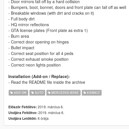
- Door mirrors fall off by a hard collision
- Bumpers, boot, bonnet, doors and front plate can fall off as well
- Breakable windows (with dirt and cracks on it)
- Full body dirt
- HQ mirror reflections
- GTA license plates (Front plate as extra 1)
- Burn area
- Correct door opening on hinges
- Bullet impact
- Correct seat position for all 4 peds
- Correct exhaust smoke position
- Correct neon lights position
Installation (Add-on / Replace):
- Read the README file inside the archive
ADD-ON
AUTÓ
MERCEDES-BENZ
KIEMELT
2019. március 6.
Először Feltöltve:
2019. március 6.
Utoljára Feltöltve:
6 órája
Utoljára Letöltött: