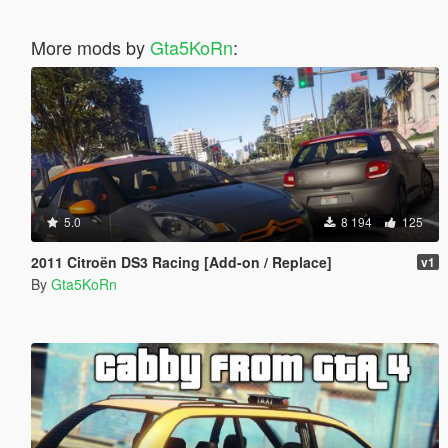
More mods by
Gta5KoRn
:
5.0
8 194
125
2011 Citroën DS3 Racing [Add-on / Replace]
v1
By
Gta5KoRn