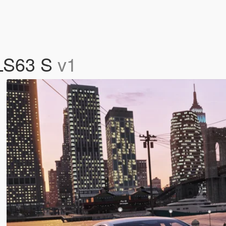
LS63 S
v1