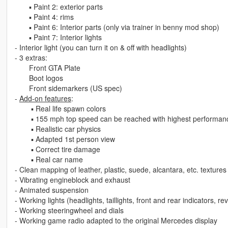
▪ Paint 2: exterior parts
▪ Paint 4: rims
▪ Paint 6: Interior parts (only via trainer in benny mod shop)
▪ Paint 7: Interior lights
- Interior light (you can turn it on & off with headlights)
- 3 extras:
Front GTA Plate
Boot logos
Front sidemarkers (US spec)
-
Add-on features
:
▪ Real life spawn colors
▪ 155 mph top speed can be reached with highest performanc
▪ Realistic car physics
▪ Adapted 1st person view
▪ Correct tire damage
▪ Real car name
- Clean mapping of leather, plastic, suede, alcantara, etc. textures
- Vibrating engineblock and exhaust
- Animated suspension
- Working lights (headlights, taillights, front and rear indicators, r
- Working steeringwheel and dials
- Working game radio adapted to the original Mercedes display