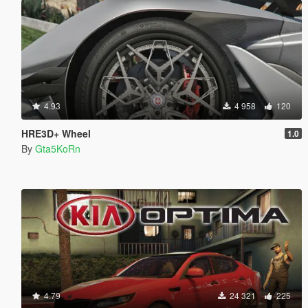
4.93
4 958
120
HRE3D+ Wheel
1.0
By
Gta5KoRn
4.79
24 321
225