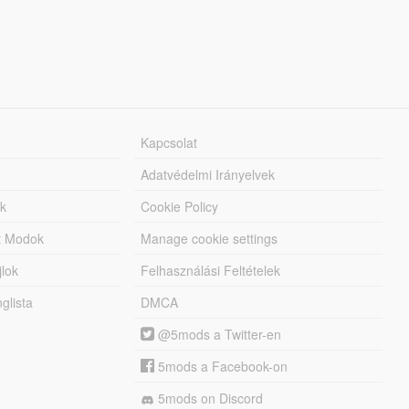
Kapcsolat
Adatvédelmi Irányelvek
k
Cookie Policy
tt Modok
Manage cookie settings
jlok
Felhasználási Feltételek
lista
DMCA
@5mods a Twitter-en
5mods a Facebook-on
5mods on Discord