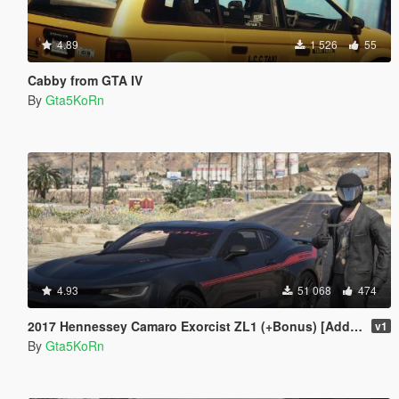
4.89
1 526
55
Cabby from GTA IV
By
Gta5KoRn
4.93
51 068
474
2017 Hennessey Camaro Exorcist ZL1 (+Bonus) [Add-On | Replace]
v1
By
Gta5KoRn