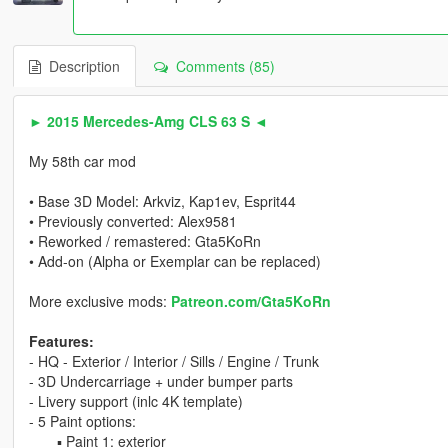
Description
Comments (85)
► 2015 Mercedes-Amg CLS 63 S ◄
My 58th car mod
• Base 3D Model: Arkviz, Kap1ev, Esprit44
• Previously converted: Alex9581
• Reworked / remastered: Gta5KoRn
• Add-on (Alpha or Exemplar can be replaced)
More exclusive mods:
Patreon.com/Gta5KoRn
Features:
- HQ - Exterior / Interior / Sills / Engine / Trunk
- 3D Undercarriage + under bumper parts
- Livery support (inlc 4K template)
- 5 Paint options:
▪ Paint 1: exterior