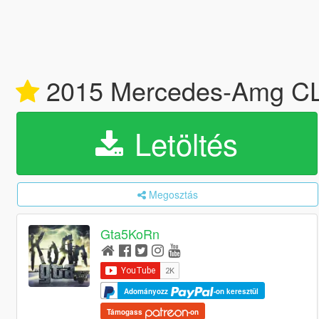
2015 Mercedes-Amg C
Letöltés
Megosztás
Gta5KoRn
Adományozz
-on keresztül
Támogass
-on