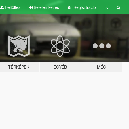
Feltöltés
Bejelentkezés
Regisztráció
TÉRKÉPEK
EGYÉB
MÉG