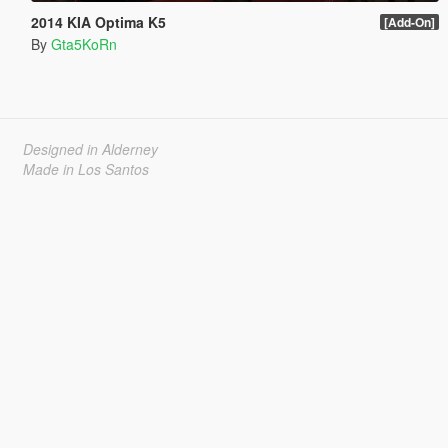
2014 KIA Optima K5
[Add-On]
By
Gta5KoRn
Designed in Alderney
Made in Los Santos