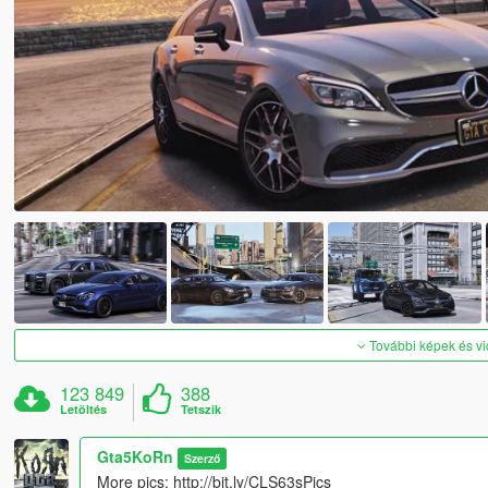
További képek és v
123 849
388
Letöltés
Tetszik
Gta5KoRn
Szerző
More pics: http://bit.ly/CLS63sPics