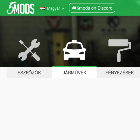
5mods on Discord
Magyar
ESZKÖZÖK
JÁRMŰVEK
FÉNYEZÉSEK