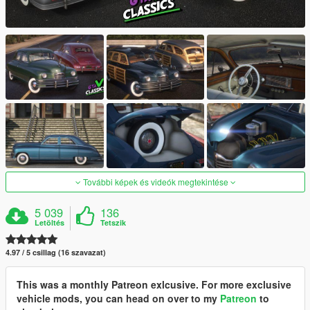
További képek és videók megtekintése
5 039
136
Letöltés
Tetszik
4.97 / 5 csillag (16 szavazat)
This was a monthly Patreon exlcusive. For more exclusive
vehicle mods, you can head on over to my
Patreon
to