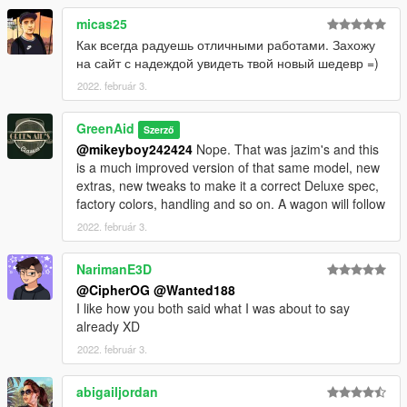
micas25
Как всегда радуешь отличными работами. Захожу
на сайт с надеждой увидеть твой новый шедевр =)
2022. február 3.
GreenAid
Szerző
@mikeyboy242424
Nope. That was jazim's and this
is a much improved version of that same model, new
extras, new tweaks to make it a correct Deluxe spec,
factory colors, handling and so on. A wagon will follow
2022. február 3.
NarimanE3D
@CipherOG
@Wanted188
I like how you both said what I was about to say
already XD
2022. február 3.
abigailjordan