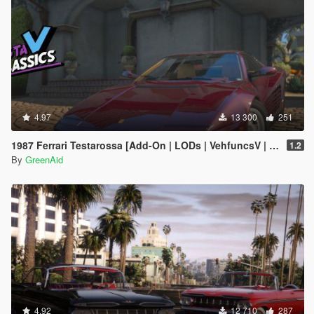
4.97
13 300
251
1987 Ferrari Testarossa [Add-On | LODs | VehfuncsV | Sound]
1.2
By
GreenAid
4.92
12 710
287