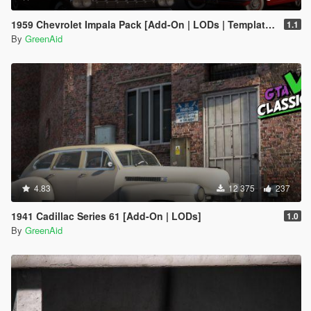
1959 Chevrolet Impala Pack [Add-On | LODs | Template | VehFuncsV]
1.1
By
GreenAid
4.83
12 375
237
1941 Cadillac Series 61 [Add-On | LODs]
1.0
By
GreenAid