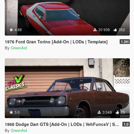
4.88
20 939
352
1976 Ford Gran Torino [Add-On | LODs | Template]
1.3H
By
GreenAid
5.0
3 049
75
1968 Dodge Dart GTS [Add-On | LODs | VehFuncsV | Sound]
1.0
By
GreenAid