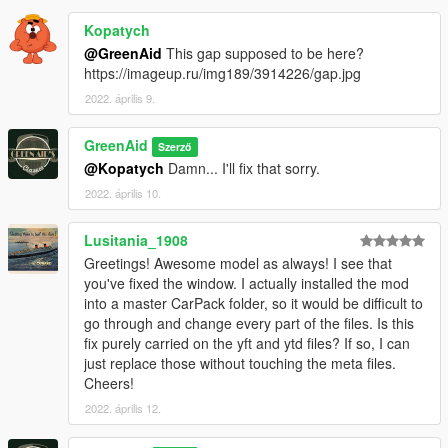
Kopatych
@GreenAid
This gap supposed to be here?
https://imageup.ru/img189/3914226/gap.jpg
2022. április 9.
GreenAid
Szerző
@Kopatych
Damn... I'll fix that sorry.
2022. április 10.
Lusitania_1908
Greetings! Awesome model as always! I see that
you've fixed the window. I actually installed the mod
into a master CarPack folder, so it would be difficult to
go through and change every part of the files. Is this
fix purely carried on the yft and ytd files? If so, I can
just replace those without touching the meta files.
Cheers!
2022. április 12.