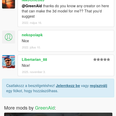
@GreenAid
thanks do you know any creator on here
that can make the 3d model for me?? That you'd
suggest
2022. május 16.
nekopoiapk
Nice
2022. július 10.
Libertarian_88
Nice!
2025. november 3.
Csatlakozz a beszélgetéshez!
Jelentkezz be
vagy
regisztrálj
egy fiókot, hogy hozzászólhass.
More mods by
GreenAid
: