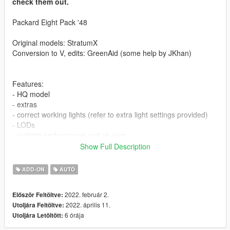
check them out.
Packard Eight Pack '48
Original models: StratumX
Conversion to V, edits: GreenAid (some help by JKhan)
Features:
- HQ model
- extras
- correct working lights (refer to extra light settings provided)
- LODs
- realistic performance and physics
- factory spawn colours (requires this mod to be installed, else
Show Full Description
colors won't work properly https://www.gta5-
mods.com/misc/classic-car-colours-greenaid)
ADD-ON
AUTÓ
- custom gear ratios (refer to extra folder)
- moving engine fan, 3d dials and working wipers (VehFuncs
2022. február 2.
Először Feltöltve:
required)
2022. április 11.
Utoljára Feltöltve:
6 órája
Utoljára Letöltött:
Issues:
- head may clip slightly during certain animations