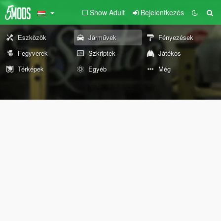
Show Adult
Bejelentkezés
Eszközök
Járművek
Fényezések
Fegyverek
Szkriptek
Játékos
Térképek
Egyéb
Még