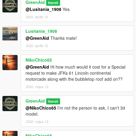
GreenAid
Szerző
@Lusitania_1908
Yes.
2022. április 12.
Lusitania_1908
@GreenAid
Thanks mate!
2022. április 12.
NikoChico65
@GreenAid
Hi how much would it cost for a Special
request to make JFKs 61 Lincoln continental
motorcade along with the bubbletop roof add on??
2022. május 12.
GreenAid
Szerző
@NikoChico65
I'm not the person to ask, I can't 3d
model.
2022. május 12.
NikoChico65