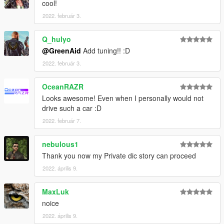
cool!
2022. február 3.
Q_hulyo
@GreenAid
Add tuning!! :D
2022. február 3.
OceanRAZR
Looks awesome! Even when I personally would not
drive such a car :D
2022. február 7.
nebulous1
Thank you now my Private dic story can proceed
2022. április 9.
MaxLuk
noice
2022. április 9.