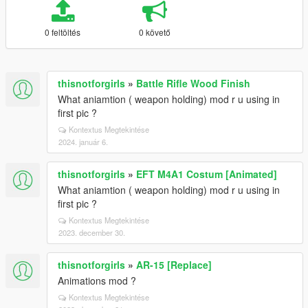
0 feltöltés
0 követő
thisnotforgirls
»
Battle Rifle Wood Finish
What aniamtion ( weapon holding) mod r u using in
first pic ?
Kontextus Megtekintése
2024. január 6.
thisnotforgirls
»
EFT M4A1 Costum [Animated]
What aniamtion ( weapon holding) mod r u using in
first pic ?
Kontextus Megtekintése
2023. december 30.
thisnotforgirls
»
AR-15 [Replace]
Animations mod ?
Kontextus Megtekintése