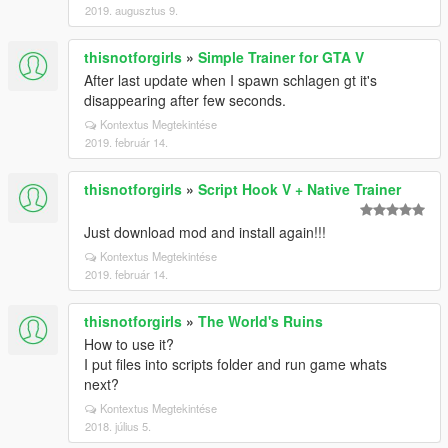
2019. augusztus 9.
thisnotforgirls
»
Simple Trainer for GTA V
After last update when I spawn schlagen gt it's
disappearing after few seconds.
Kontextus Megtekintése
2019. február 14.
thisnotforgirls
»
Script Hook V + Native Trainer
Just download mod and install again!!!
Kontextus Megtekintése
2019. február 14.
thisnotforgirls
»
The World's Ruins
How to use it?
I put files into scripts folder and run game whats
next?
Kontextus Megtekintése
2018. július 5.