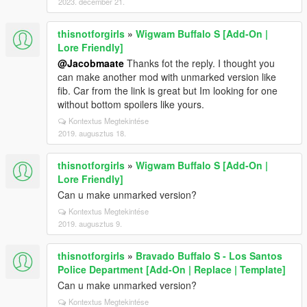
2023. december 21.
thisnotforgirls
»
Wigwam Buffalo S [Add-On |
Lore Friendly]
@Jacobmaate
Thanks fot the reply. I thought you
can make another mod with unmarked version like
fib. Car from the link is great but Im looking for one
without bottom spoilers like yours.
Kontextus Megtekintése
2019. augusztus 18.
thisnotforgirls
»
Wigwam Buffalo S [Add-On |
Lore Friendly]
Can u make unmarked version?
Kontextus Megtekintése
2019. augusztus 9.
thisnotforgirls
»
Bravado Buffalo S - Los Santos
Police Department [Add-On | Replace | Template]
Can u make unmarked version?
Kontextus Megtekintése