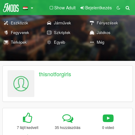
Show Adult
Bejelentkezés
Eszközök
Járművek
Fényezések
Fegyverek
Szkriptek
Játékos
Térképek
Egyéb
Még
thisnotforgirls
7 fájlt kedvelt
35 hozzászólás
0 videó