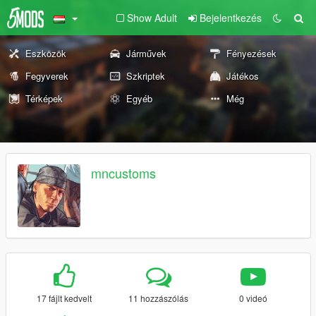
Show Adult
Bejelentkezés
Eszközök
Járművek
Fényezések
Fegyverek
Szkriptek
Játékos
Térképek
Egyéb
Még
mncustoms
17 fájlt kedvelt
11 hozzászólás
0 videó