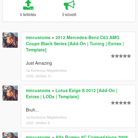
0 feltöltés
0 követő
mncustoms
»
2012 Mercedes-Benz C63 AMG
Coupe Black Series [Add-On | Tuning | Extras |
Template]
Just Amazing
Kontextus Megtekintése
2020. október 31.
mncustoms
»
Lotus Exige S 2012 [Add-On |
Extras | LODs | Template]
Bruh...
Kontextus Megtekintése
2020. október 6.
mncustoms
»
Alfa Romeo 8C Competizione 2008