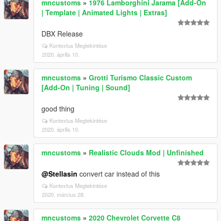
mncustoms
»
1976 Lamborghini Jarama [Add-On
| Template | Animated Lights | Extras]
DBX Release
Kontextus Megtekintése
2020. április 10.
mncustoms
»
Grotti Turismo Classic Custom
[Add-On | Tuning | Sound]
good thing
Kontextus Megtekintése
2020. április 10.
mncustoms
»
Realistic Clouds Mod | Unfinished
@Stellasin
convert car instead of this
Kontextus Megtekintése
2020. március 28.
mncustoms
»
2020 Chevrolet Corvette C8