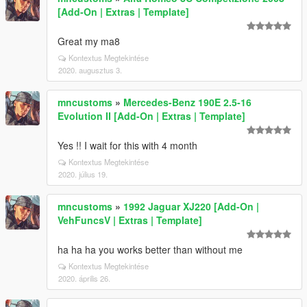
[Add-On | Extras | Template]
Great my ma8
Kontextus Megtekintése
2020. augusztus 3.
mncustoms
»
Mercedes-Benz 190E 2.5-16
Evolution II [Add-On | Extras | Template]
Yes !! I wait for this with 4 month
Kontextus Megtekintése
2020. július 19.
mncustoms
»
1992 Jaguar XJ220 [Add-On |
VehFuncsV | Extras | Template]
ha ha ha you works better than without me
Kontextus Megtekintése
2020. április 26.