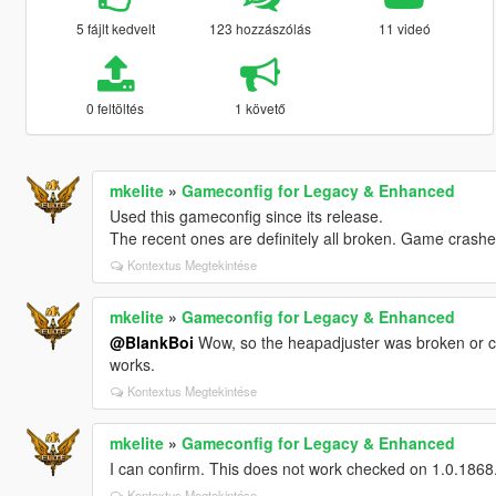
5 fájlt kedvelt
123 hozzászólás
11 videó
0 feltöltés
1 követő
mkelite
»
Gameconfig for Legacy & Enhanced
Used this gameconfig since its release.
The recent ones are definitely all broken. Game crashe
Kontextus Megtekintése
mkelite
»
Gameconfig for Legacy & Enhanced
@BlankBoi
Wow, so the heapadjuster was broken or co
works.
Kontextus Megtekintése
mkelite
»
Gameconfig for Legacy & Enhanced
I can confirm. This does not work checked on 1.0.1868.1
Kontextus Megtekintése