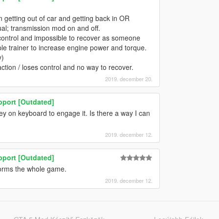
 getting out of car and getting back in OR
ual; transmission mod on and off.
g control and impossible to recover as someone
le trainer to increase engine power and torque.
y)
tion / loses control and no way to recover.
2019. december 20.
pport [Outdated]
key on keyboard to engage it. Is there a way I can
2019. december 12.
pport [Outdated]
orms the whole game.
2019. december 12.