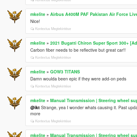
mkelite
»
Airbus A400M PAF Pakistan Air Force Liv
Nice!
Kontextus Megtekintése
mkelite
»
2021 Bugatti Chiron Super Sport 300+ [A
Carbon fiber needs to be reflective but great car!!
Kontextus Megtekintése
mkelite
»
GOW3 TITANS
Damn woulda been epic if they were add-on peds
Kontextus Megtekintése
mkelite
»
Manual Transmission | Steering wheel su
@ikt
Strange, yea I wonder whats causing it. Past updat
more
Kontextus Megtekintése
mkelite
»
Manual Transmission | Steering wheel su