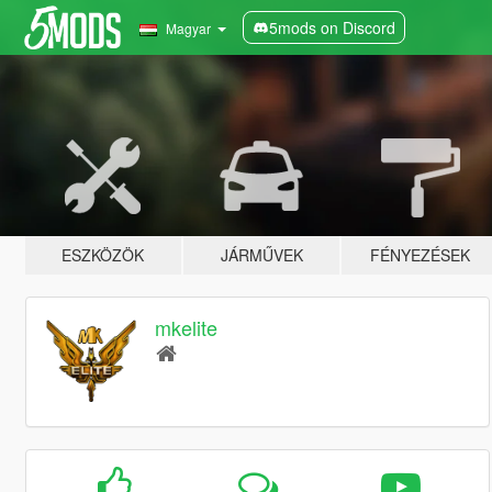
5mods on Discord
Magyar
ESZKÖZÖK
JÁRMŰVEK
FÉNYEZÉSEK
mkelite