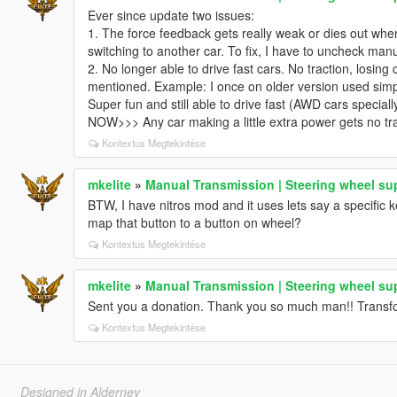
Ever since update two issues:
1. The force feedback gets really weak or dies out when
switching to another car. To fix, I have to uncheck man
2. No longer able to drive fast cars. No traction, losin
mentioned. Example: I once on older version used simp
Super fun and still able to drive fast (AWD cars speciall
NOW>>> Any car making a little extra power gets no trac
Kontextus Megtekintése
mkelite
»
Manual Transmission | Steering wheel su
BTW, I have nitros mod and it uses lets say a specific 
map that button to a button on wheel?
Kontextus Megtekintése
mkelite
»
Manual Transmission | Steering wheel su
Sent you a donation. Thank you so much man!! Transf
Kontextus Megtekintése
Designed in Alderney