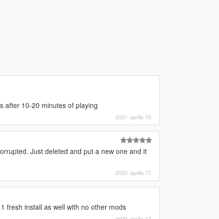
s after 10-20 minutes of playing
2021. április 15.
rrupted. Just deleted and put a new one and it
2020. április 17.
 fresh install as well with no other mods
2020. április 17.