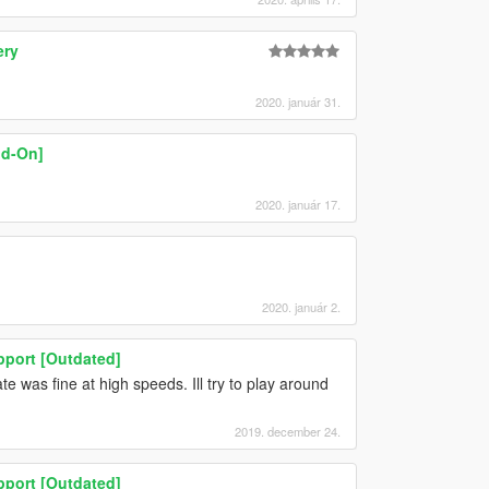
ery
2020. január 31.
dd-On]
2020. január 17.
2020. január 2.
pport [Outdated]
e was fine at high speeds. Ill try to play around
2019. december 24.
pport [Outdated]