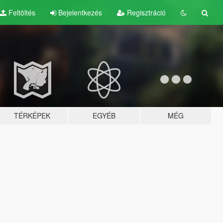
Feltöltés
Bejelentkezés
Regisztráció
TÉRKÉPEK
EGYÉB
MÉG