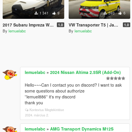
1 341
9
593
6
2017 Subaru Impreza WRX | Japanese Police Paintjob 警視庁式樣
VW Transporter T5 | Japanese Paintjob 道路パトロールカー
1.0
1.0
By
lemuelabc
By
lemuelabc
lemuelabc
»
2024 Nissan Altima 2.5SR (Add-On)
Hello~~~Can I contact you on discord? I want to ask
some questions about authorize
''lemuel886'' it's my discord
thank you
Kontextus Megtekintése
2024. március 2.
lemuelabc
»
AMG Transport Dynamics M12S