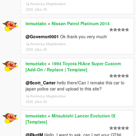
Kontextus Megtekintése
2020. július 30.
lemuelabc
»
Nissan Patrol Platinum 2014
@Governor0001
Ok thank you very much
Kontextus Megtekintése
2020. július 26.
lemuelabc
»
1994 Toyota HiAce Super Custom
[Add-On / Replace | Template]
@Scott_Carter
hello there!Can I remake this car to
japan police car and upload to this site?
Kontextus Megtekintése
2020. július 25.
lemuelabc
»
Mitsubishi Lancer Evolution IX
[Template]
@RkrdM
Hello, I want to ask, can I get your GT86