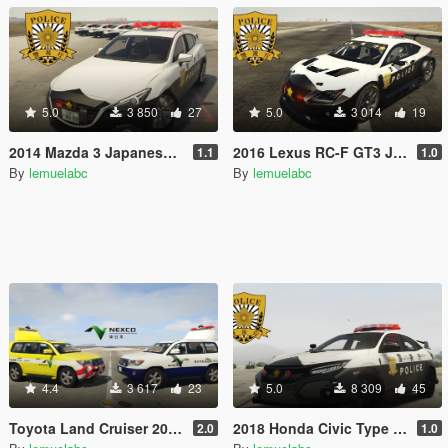
5.0
3 850
27
5.0
3 014
19
2014 Mazda 3 Japanese police patrol car 警視庁式樣 [ Replace | ELS ]
2016 Lexus RC-F GT3 Japanese police patrol car 警視庁式樣 [ Replace | ELS ]
1.1
1.0
By
lemuelabc
By
lemuelabc
4.4
3 617
23
5.0
8 309
45
Toyota Land Cruiser 200 restyle |Japan Highway patrol car 道路パトロールカー[Replace | ELS]
2018 Honda Civic Type R Japanese police patrol car 警視庁式樣 [ Replace | ELS ]
2.0
1.0