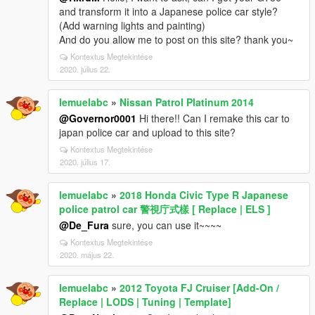
and transform it into a Japanese police car style?
(Add warning lights and painting)
And do you allow me to post on this site? thank you~
Kontextus Megtekintése
2020. július 22.
lemuelabc
»
Nissan Patrol Platinum 2014
@Governor0001
Hi there!! Can I remake this car to
japan police car and upload to this site?
Kontextus Megtekintése
2020. július 17.
lemuelabc
»
2018 Honda Civic Type R Japanese
police patrol car 警視庁式樣 [ Replace | ELS ]
@De_Fura
sure, you can use it~~~~
Kontextus Megtekintése
2020. május 22.
lemuelabc
»
2012 Toyota FJ Cruiser [Add-On /
Replace | LODS | Tuning | Template]