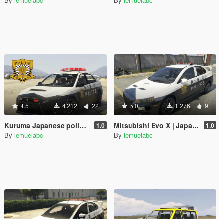
By
lemuelabc
By
lemuelabc
4.5
4 212
22
5.0
1 276
9
Kuruma Japanese police patrol car 警視庁式樣 [ Replace | ELS ]
Mitsubishi Evo X | Japanese Police Paintjob 警視庁式樣
1.0
1.0
By
lemuelabc
By
lemuelabc