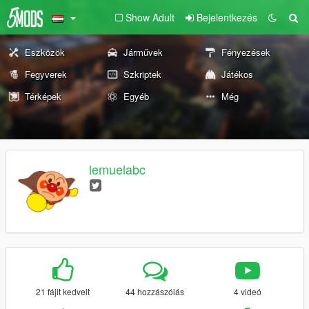
Show Adult
Bejelentkezés
Eszközök
Járművek
Fényezések
Fegyverek
Szkriptek
Játékos
Térképek
Egyéb
Még
lemuelabc
21 fájlt kedvelt
44 hozzászólás
4 videó