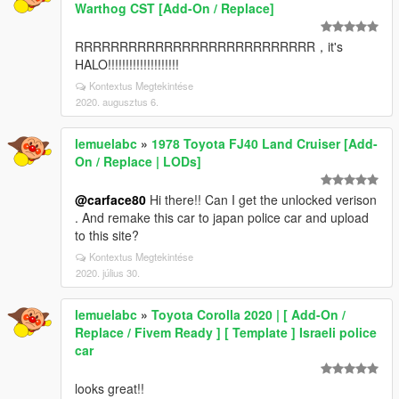
Warthog CST [Add-On / Replace]
RRRRRRRRRRRRRRRRRRRRRRRRRRR，it's
HALO!!!!!!!!!!!!!!!!!!!!
Kontextus Megtekintése
2020. augusztus 6.
lemuelabc
»
1978 Toyota FJ40 Land Cruiser [Add-
On / Replace | LODs]
@carface80
Hi there!! Can I get the unlocked verison
. And remake this car to japan police car and upload
to this site?
Kontextus Megtekintése
2020. július 30.
lemuelabc
»
Toyota Corolla 2020 | [ Add-On /
Replace / Fivem Ready ] [ Template ] Israeli police
car
looks great!!