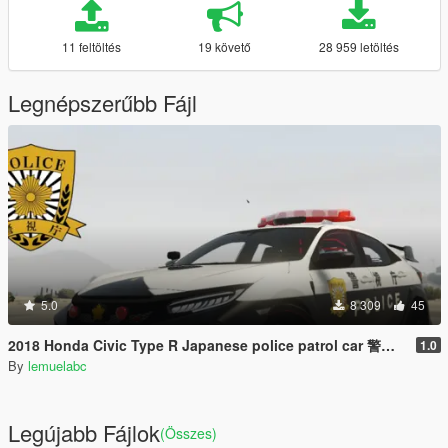
11 feltöltés
19 követő
28 959 letöltés
Legnépszerűbb Fájl
5.0
8 309
45
2018 Honda Civic Type R Japanese police patrol car 警視庁式樣 [ Replace | ELS ]
1.0
By
lemuelabc
Legújabb Fájlok
(Összes)