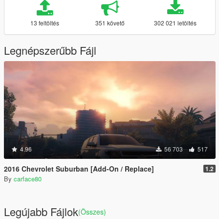
13 feltöltés
351 követő
302 021 letöltés
Legnépszerűbb Fájl
4.96
56 703
517
2016 Chevrolet Suburban [Add-On / Replace]
1.2
By
carface80
Legújabb Fájlok
(Összes)