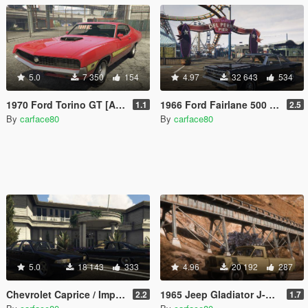
5.0
7 350
154
4.97
32 643
534
1970 Ford Torino GT [Add-On | Replace | LODs | Vehfuncs V]
1966 Ford Fairlane 500 [Add-On / Replace | LODs]
1.1
2.5
By
carface80
By
carface80
5.0
18 143
333
4.96
20 192
287
Chevrolet Caprice / Impala 4th Gen Pack [Add-On / Replace | LODS]
1965 Jeep Gladiator J-200 [Add-On / Replace | Extras | Tuning | LODS]
2.2
1.7