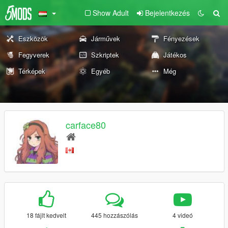
Show Adult
Bejelentkezés
Eszközök
Járművek
Fényezések
Fegyverek
Szkriptek
Játékos
Térképek
Egyéb
Még
carface80
18 fájlt kedvelt
445 hozzászólás
4 videó