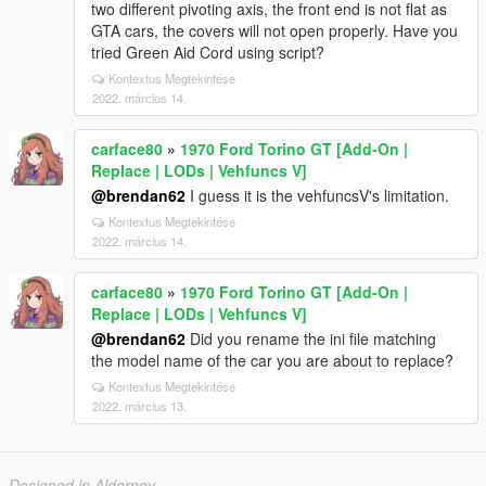
two different pivoting axis, the front end is not flat as
GTA cars, the covers will not open properly. Have you
tried Green Aid Cord using script?
Kontextus Megtekintése
2022. március 14.
carface80
»
1970 Ford Torino GT [Add-On |
Replace | LODs | Vehfuncs V]
@brendan62
I guess it is the vehfuncsV's limitation.
Kontextus Megtekintése
2022. március 14.
carface80
»
1970 Ford Torino GT [Add-On |
Replace | LODs | Vehfuncs V]
@brendan62
Did you rename the ini file matching
the model name of the car you are about to replace?
Kontextus Megtekintése
2022. március 13.
Designed in Alderney