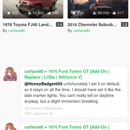
4.87
55 240
546
4.96
56 703
517
1978 Toyota FJ40 Land Cruiser [Add-On / Replace | LODs]
2016 Chevrolet Suburban [Add-On / Replace]
1.4
1.2
By
carface80
By
carface80
carface80
»
1970 Ford Torino GT [Add-On |
Replace | LODs | Vehfuncs V]
@HoneyBadger055
unfortunately I set it on default,
so it stays on all the time. I should have set it like the
side marker lights. You cant really tell on daytime
anyway, but a slight immersion breaking.
Kontextus Megtekintése
2022. augusztus 28.
carface80
»
1970 Ford Torino GT [Add-On |