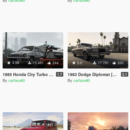
By
carface80
By
carface80
4.99
15 461
244
5.0
17 791
330
1985 Honda City Turbo II JDM [Add-On | Replace | RHD | Tuning | LODs]
1983 Dodge Diplomat [Add-On / Replace | LODs]
1.7
2.1
By
carface80
By
carface80