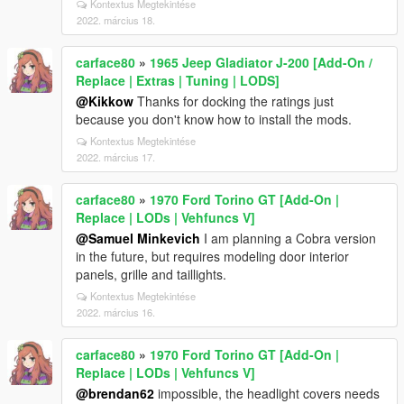
Kontextus Megtekintése
2022. március 18.
carface80
»
1965 Jeep Gladiator J-200 [Add-On /
Replace | Extras | Tuning | LODS]
@Kikkow
Thanks for docking the ratings just
because you don't know how to install the mods.
Kontextus Megtekintése
2022. március 17.
carface80
»
1970 Ford Torino GT [Add-On |
Replace | LODs | Vehfuncs V]
@Samuel Minkevich
I am planning a Cobra version
in the future, but requires modeling door interior
panels, grille and taillights.
Kontextus Megtekintése
2022. március 16.
carface80
»
1970 Ford Torino GT [Add-On |
Replace | LODs | Vehfuncs V]
@brendan62
impossible, the headlight covers needs