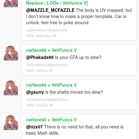
Replace | LODs | Vehfuncs V]
@MAZZLE_MCFAZZLE
The body is UV mapped, but
I don't know how to make a proper template. Car is
unlock, feel free to poke around.
Kontextus Megtekintése
2022. augusztus 28.
carface80
»
VehFuncs V
@Phakade95
Is your GTA up to date?
Kontextus Megtekintése
2022. március 26.
carface80
»
VehFuncs V
@gsurry
is the shafts moves too slow?
Kontextus Megtekintése
2022. március 18.
carface80
»
VehFuncs V
@tizx07
There is no need for that, all you need is
basic Math skills.