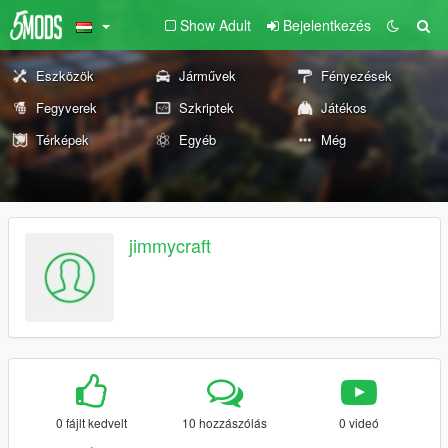
Show Adult
Bejelentkezés
Eszközök
Járművek
Fényezések
Fegyverek
Szkriptek
Játékos
Térképek
Egyéb
Még
jimmycraft
0 fájlt kedvelt
10 hozzászólás
0 videó