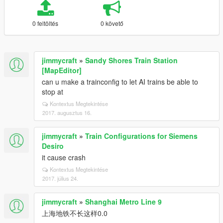
0 feltöltés
0 követő
jimmycraft
»
Sandy Shores Train Station
[MapEditor]
can u make a trainconfig to let AI trains be able to
stop at
Kontextus Megtekintése
2017. augusztus 16.
jimmycraft
»
Train Configurations for Siemens
Desiro
it cause crash
Kontextus Megtekintése
2017. július 24.
jimmycraft
»
Shanghai Metro Line 9
上海地铁不长这样0.0