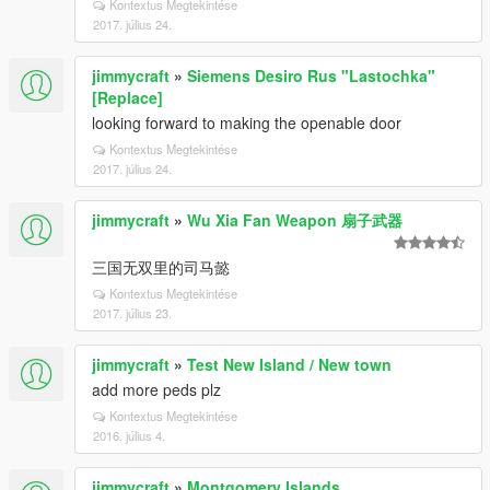
Kontextus Megtekintése
2017. július 24.
jimmycraft
»
Siemens Desiro Rus "Lastochka"
[Replace]
looking forward to making the openable door
Kontextus Megtekintése
2017. július 24.
jimmycraft
»
Wu Xia Fan Weapon 扇子武器
三国无双里的司马懿
Kontextus Megtekintése
2017. július 23.
jimmycraft
»
Test New Island / New town
add more peds plz
Kontextus Megtekintése
2016. július 4.
jimmycraft
»
Montgomery Islands