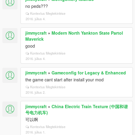
no peds???
Kontextus Megtekintése
2016. július 4.
jimmycraft
»
Modern North Yankton State Partol
Maverick
good
Kontextus Megtekintése
2016. július 4.
jimmycraft
»
Gameconfig for Legacy & Enhanced
the game cant start after install your mod
Kontextus Megtekintése
2016. július 2.
jimmycraft
»
China Electric Train Texture (中国和谐
号电力机车)
可以啊
Kontextus Megtekintése
2016. július 1.