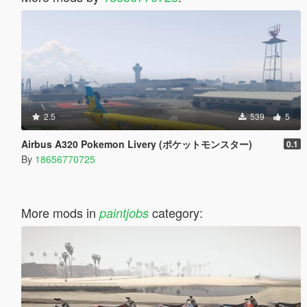
2.5
539
5
Airbus A320 Pokemon Livery (ポケットモンスター)
0.1
By
18656770725
More mods in
category:
paintjobs