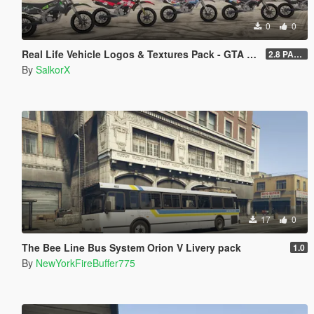
0
0
Real Life Vehicle Logos & Textures Pack - GTA V Enhanced
2.8 PART 1
By
SalkorX
17
0
The Bee Line Bus System Orion V Livery pack
1.0
By
NewYorkFireBuffer775