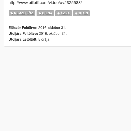
http://www.bilibili.com/video/av2625588/
NEMZETKÖZI
CHINA
ÁZSIA
TRAIN
2016. október 31.
Először Feltöltve:
2016. október 31.
Utoljára Feltöltve:
5 órája
Utoljára Letöltött: