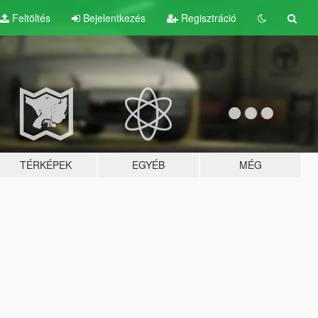
Feltöltés
Bejelentkezés
Regisztráció
TÉRKÉPEK
EGYÉB
MÉG