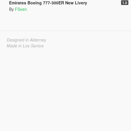
Emirates Boeing 777-300ER New Livery
1.0
By
FSven
Designed in Alderney
Made in Los Santos