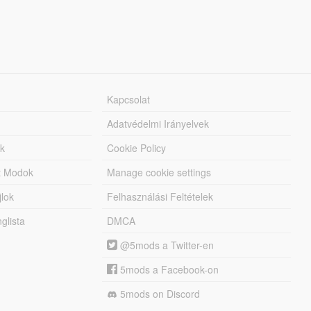
Kapcsolat
Adatvédelmi Irányelvek
k
Cookie Policy
tt Modok
Manage cookie settings
jlok
Felhasználási Feltételek
lista
DMCA
@5mods a Twitter-en
5mods a Facebook-on
5mods on Discord