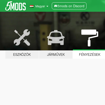
5mods on Discord
Magyar
ESZKÖZÖK
JÁRMŰVEK
FÉNYEZÉSEK