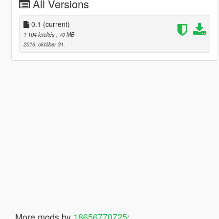
All Versions
0.1
(current)
1 104 letöltés
, 70 MB
2016. október 31.
More mods by
18656770725
: