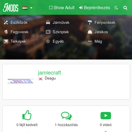
Show Adult
Bejelentkezés
Eszközök
Járművek
Fényezések
Fegyverek
Szkriptek
Játékos
Térképek
Egyéb
Még
jamiecraft
Deagu
0 fájlt kedvelt
1 hozzászólás
0 videó