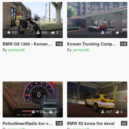
5.0
950
3
497
1
BMW GS 1200 - Korean EMS Paintjob
Korean Trucking Company Skin
1.0
1.0
By
jamiecraft
By
jamiecraft
1 364
11
397
0
PoliceSmartRadio kor ver (경찰라디오모드 한국어패치)
BMW X5 korea fire decal
1.0
v1