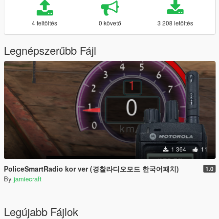
4 feltöltés
0 követő
3 208 letöltés
Legnépszerűbb Fájl
1 364
11
PoliceSmartRadio kor ver (경찰라디오모드 한국어패치)
1.0
By
jamiecraft
Legújabb Fájlok