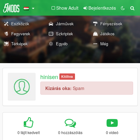
Show Adult
Bejelentkezés
Eszközök
Járművek
Fényezések
Fegyverek
Szkriptek
Játékos
Térképek
Egyéb
Még
hinisen
Kitíltva
Kizárás oka:
Spam
0 fájlt kedvelt
0 hozzászólás
0 videó