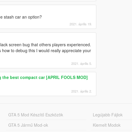
e stash car an option?
2021. április 19.
 black screen bug that others players experienced.
s how to debug this I would really appreciate your
2021. április 5.
sing the best compact car [APRIL FOOLS MOD]
2021. április 2.
GTA 5 Mod Készítő Eszközök
Legújabb Fájlok
GTA 5 Jármű Mod-ok
Kiemelt Modok