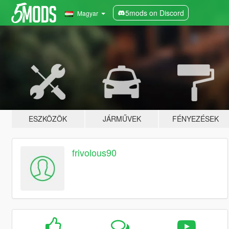
5mods on Discord
Magyar
ESZKÖZÖK
JÁRMŰVEK
FÉNYEZÉSEK
frivolous90