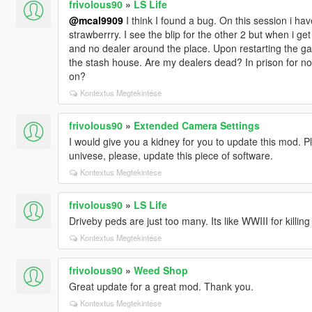
frivolous90
»
LS Life
@mcal9909
I think I found a bug. On this session i ha
strawberrry. I see the blip for the other 2 but when i ge
and no dealer around the place. Upon restarting the gam
the stash house. Are my dealers dead? In prison for n
on?
Kontextus Megtekintése
frivolous90
»
Extended Camera Settings
I would give you a kidney for you to update this mod. Ple
univese, please, update this piece of software.
Kontextus Megtekintése
frivolous90
»
LS Life
Driveby peds are just too many. Its like WWIII for killing
Kontextus Megtekintése
frivolous90
»
Weed Shop
Great update for a great mod. Thank you.
Kontextus Megtekintése