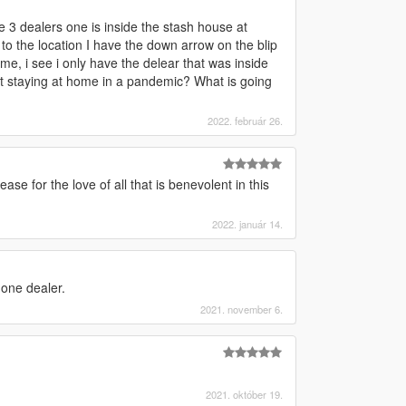
ve 3 dealers one is inside the stash house at
t to the location I have the down arrow on the blip
e, i see i only have the delear that was inside
ot staying at home in a pandemic? What is going
2022. február 26.
ase for the love of all that is benevolent in this
2022. január 14.
 one dealer.
2021. november 6.
2021. október 19.