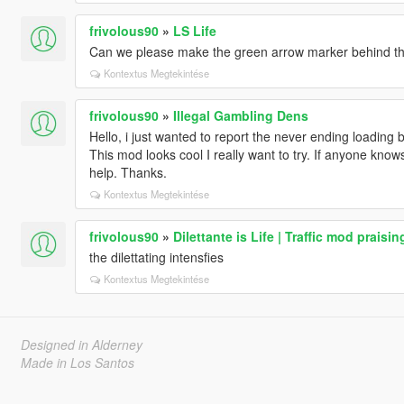
frivolous90
»
LS Life
Can we please make the green arrow marker behind th
Kontextus Megtekintése
frivolous90
»
Illegal Gambling Dens
Hello, i just wanted to report the never ending loading
This mod looks cool I really want to try. If anyone know
help. Thanks.
Kontextus Megtekintése
frivolous90
»
Dilettante is Life | Traffic mod prai
the dilettating intensfies
Kontextus Megtekintése
Designed in Alderney
Made in Los Santos