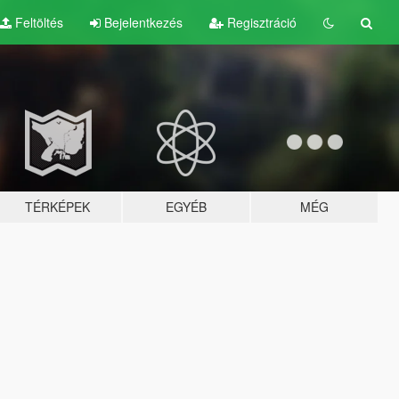
Feltöltés
Bejelentkezés
Regisztráció
TÉRKÉPEK
EGYÉB
MÉG