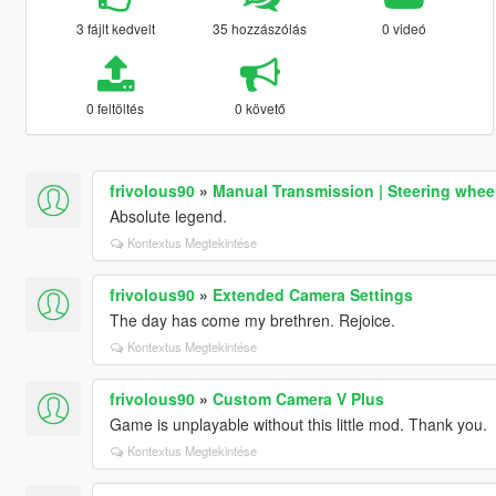
3 fájlt kedvelt
35 hozzászólás
0 videó
0 feltöltés
0 követő
frivolous90
»
Manual Transmission | Steering whee
Absolute legend.
Kontextus Megtekintése
frivolous90
»
Extended Camera Settings
The day has come my brethren. Rejoice.
Kontextus Megtekintése
frivolous90
»
Custom Camera V Plus
Game is unplayable without this little mod. Thank you.
Kontextus Megtekintése