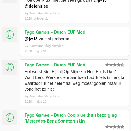
Hoe doe ik dat met die settings dan?
@jw15
@defensiee
Kontextus Megtekintése
2020. október 2.
Tygo Games
»
Dutch EUP Mod
@jw15
zal het proberen
Kontextus Megtekintése
2020. május 31.
Tygo Games
»
Dutch EUP Mod
Het werkt Niet Bij mij Op Mijn Gta Hoe Fix Ik Dat?
Want Eerst Werkte die maar toen had ik iets in me gta
waardoor ik het helemaal weg moest gooien maar ik
vond het zo nice
Kontextus Megtekintése
2020. május 23.
Tygo Games
»
Dutch Coolblue thuisbezorging
(Mercedes-Benz Sprinter) skin