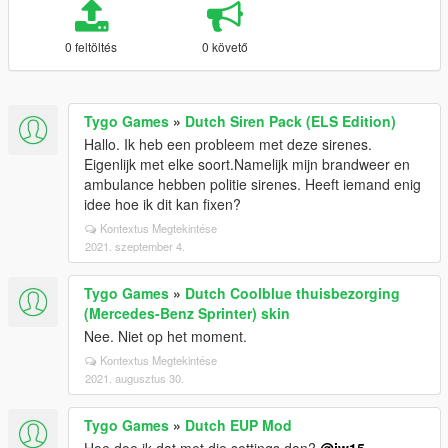
0 feltöltés
0 követő
Tygo Games
»
Dutch Siren Pack (ELS Edition)
Hallo. Ik heb een probleem met deze sirenes.
Eigenlijk met elke soort.Namelijk mijn brandweer en
ambulance hebben politie sirenes. Heeft iemand enig
idee hoe ik dit kan fixen?
Kontextus Megtekintése
2021. szeptember 4.
Tygo Games
»
Dutch Coolblue thuisbezorging
(Mercedes-Benz Sprinter) skin
Nee. Niet op het moment.
Kontextus Megtekintése
2021. augusztus 30.
Tygo Games
»
Dutch EUP Mod