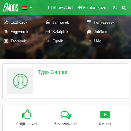
Show Adult
Bejelentkezés
Eszközök
Járművek
Fényezések
Fegyverek
Szkriptek
Játékos
Térképek
Egyéb
Még
Tygo Games
0 fájlt kedvelt
6 hozzászólás
0 videó