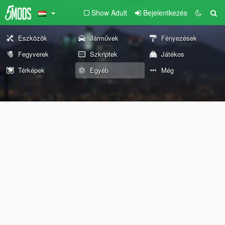
Show Adult
Bejelentkezés
Eszközök
Járművek
Fényezések
Fegyverek
Szkriptek
Játékos
Térképek
Egyéb
Még