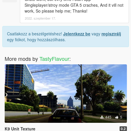
Singleplayer/stroy mode GTA 5 craches, And it vill not
work, So please help me; Thanks!
2022. szeptember 17.
Csatlakozz a beszélgetéshez!
Jelentkezz be
vagy
regisztrálj
egy fiókot, hogy hozzászólhass.
More mods by
TastyFlavour
:
445
5
K9 Unit Texture
0.2