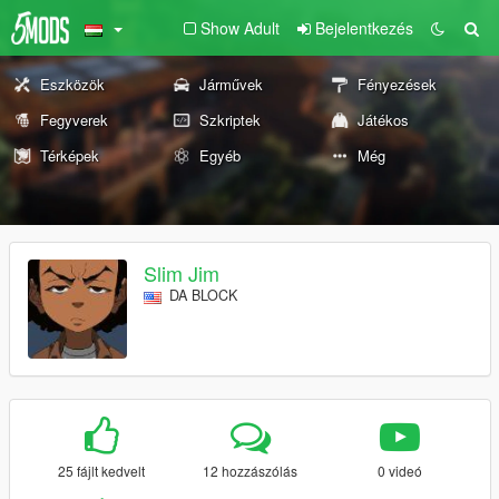
Show Adult
Bejelentkezés
Eszközök
Járművek
Fényezések
Fegyverek
Szkriptek
Játékos
Térképek
Egyéb
Még
Slim Jim
DA BLOCK
25 fájlt kedvelt
12 hozzászólás
0 videó