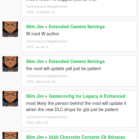
Kontextus Megtekintése
2023. november 21.
Slim Jim
»
Extended Camera Settings
W mod W author
Kontextus Megtekintése
2023. január 8.
Slim Jim
»
Extended Camera Settings
the mod will update yall just be patient
Kontextus Megtekintése
2022. december 23.
Slim Jim
»
Gameconfig for Legacy & Enhanced
most likely the person behind the mod will update it
when the new DLC drops for gta just be patient
Kontextus Megtekintése
2022. július 25.
Slim Jim
»
2020 Chevrolet Corvette C8 Stingray