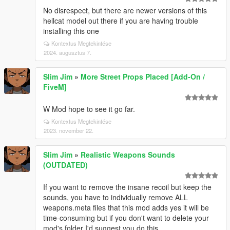
No disrespect, but there are newer versions of this
hellcat model out there if you are having trouble
installing this one
Kontextus Megtekintése
2024. augusztus 7.
Slim Jim
»
More Street Props Placed [Add-On /
FiveM]
W Mod hope to see it go far.
Kontextus Megtekintése
2023. november 22.
Slim Jim
»
Realistic Weapons Sounds
(OUTDATED)
If you want to remove the insane recoil but keep the
sounds, you have to individually remove ALL
weapons.meta files that this mod adds yes it will be
time-consuming but if you don't want to delete your
mod's folder I'd suggest you do this.