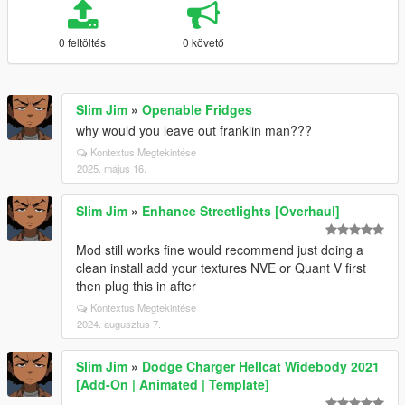
0 feltöltés
0 követő
Slim Jim
»
Openable Fridges
why would you leave out franklin man???
Kontextus Megtekintése
2025. május 16.
Slim Jim
»
Enhance Streetlights [Overhaul]
Mod still works fine would recommend just doing a
clean install add your textures NVE or Quant V first
then plug this in after
Kontextus Megtekintése
2024. augusztus 7.
Slim Jim
»
Dodge Charger Hellcat Widebody 2021
[Add-On | Animated | Template]